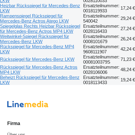
LKW
0028110033
Heizbar Rückspiegel für Mercedes-Benz
Ersatzteilnummer:
17,24 €
LKW
0018119933
Rampenspiegel Rückspiegel für
Ersatzteilnummer:
29,24 €
Mercedes-Benz Actros Atego LKW
540042
Spiegelglas Rechts Heizbar Rückspiegel
Ersatzteilnummer:
27,24 €
für Mercedes-Benz Actros MP4 LKW
0028116433
Weitwinkel-Spiegel Rückspiegel für
Ersatzteilnummer:
26,24 €
Mercedes-Benz LKW
0008101679
Rückspiegel für Mercedes-Benz MP4
Ersatzteilnummer:
42,24 €
LKW
9608111907
Ersatzteilnummer:
Rückspiegel für Mercedes-Benz LKW
71,23 €
0008100379S
Rückspiegel für Mercedes-Benz Actros
Ersatzteilnummer:
48,24 €
MP4 LKW
0028106006
Beheizt Rückspiegel für Mercedes-Benz
Ersatzteilnummer:
19,24 €
LKW
0018113433
Firma
Über uns