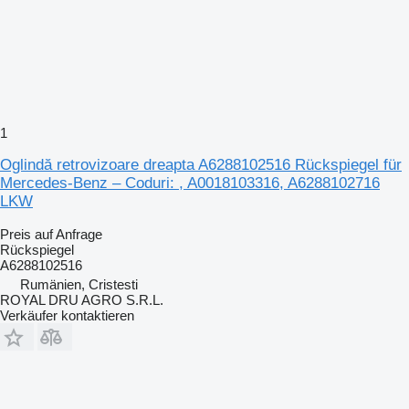
1
Oglindă retrovizoare dreapta A6288102516 Rückspiegel für
Mercedes-Benz – Coduri: , A0018103316, A6288102716
LKW
Preis auf Anfrage
Rückspiegel
A6288102516
Rumänien, Cristesti
ROYAL DRU AGRO S.R.L.
Verkäufer kontaktieren