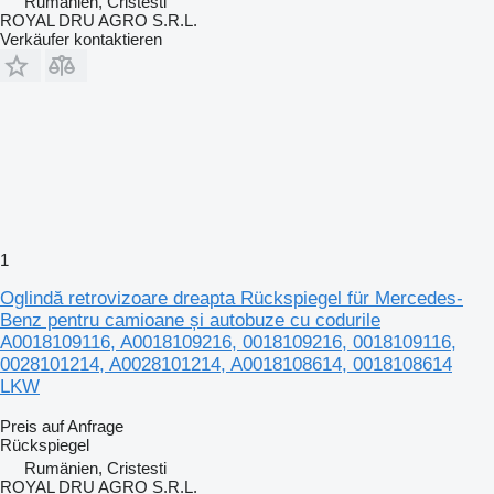
Rumänien, Cristesti
ROYAL DRU AGRO S.R.L.
Verkäufer kontaktieren
1
Oglindă retrovizoare dreapta Rückspiegel für Mercedes-
Benz pentru camioane și autobuze cu codurile
A0018109116, A0018109216, 0018109216, 0018109116,
0028101214, A0028101214, A0018108614, 0018108614
LKW
Preis auf Anfrage
Rückspiegel
Rumänien, Cristesti
ROYAL DRU AGRO S.R.L.