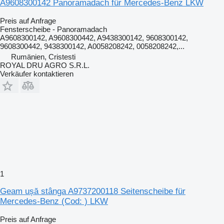
A9608300142 Panoramadach für Mercedes-Benz LKW
Preis auf Anfrage
Fensterscheibe - Panoramadach
A9608300142, A9608300442, A9438300142, 9608300142,
9608300442, 9438300142, A0058208242, 0058208242,...
Rumänien, Cristesti
ROYAL DRU AGRO S.R.L.
Verkäufer kontaktieren
1
Geam ușă stânga A9737200118 Seitenscheibe für
Mercedes-Benz (Cod: ) LKW
Preis auf Anfrage