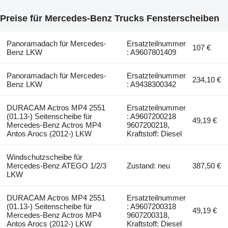
Preise für Mercedes-Benz Trucks Fensterscheiben
Panoramadach für Mercedes-
Ersatzteilnummer
107 €
Benz LKW
: A9607801409
Panoramadach für Mercedes-
Ersatzteilnummer
234,10 €
Benz LKW
: A9438300342
DURACAM Actros MP4 2551
Ersatzteilnummer
(01.13-) Seitenscheibe für
: A9607200218
49,19 €
Mercedes-Benz Actros MP4
9607200218,
Antos Arocs (2012-) LKW
Kraftstoff: Diesel
Windschutzscheibe für
Mercedes-Benz ATEGO 1/2/3
Zustand: neu
387,50 €
LKW
DURACAM Actros MP4 2551
Ersatzteilnummer
(01.13-) Seitenscheibe für
: A9607200318
49,19 €
Mercedes-Benz Actros MP4
9607200318,
Antos Arocs (2012-) LKW
Kraftstoff: Diesel