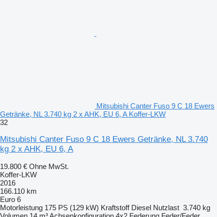
Mitsubishi Canter Fuso 9 C 18 Ewers
Getränke, NL 3.740 kg 2 x AHK, EU 6, A Koffer-LKW
32
Mitsubishi Canter Fuso 9 C 18 Ewers Getränke, NL 3.740
kg 2 x AHK, EU 6, A
19.800 €
Ohne MwSt.
Koffer-LKW
2016
166.110 km
Euro 6
Motorleistung
175 PS (129 kW)
Kraftstoff
Diesel
Nutzlast
3.740 kg
Volumen
14 m³
Achsenkonfiguration
4x2
Federung
Feder/Feder