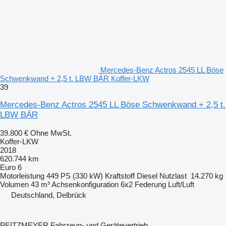
Mercedes-Benz Actros 2545 LL Böse
Schwenkwand + 2,5 t. LBW BÄR Koffer-LKW
39
Mercedes-Benz Actros 2545 LL Böse Schwenkwand + 2,5 t.
LBW BÄR
39.800 €
Ohne MwSt.
Koffer-LKW
2018
620.744 km
Euro 6
Motorleistung
449 PS (330 kW)
Kraftstoff
Diesel
Nutzlast
14.270 kg
Volumen
43 m³
Achsenkonfiguration
6x2
Federung
Luft/Luft
Deutschland, Delbrück
PEITZMEYER Fahrzeug- und Gerätevertrieb