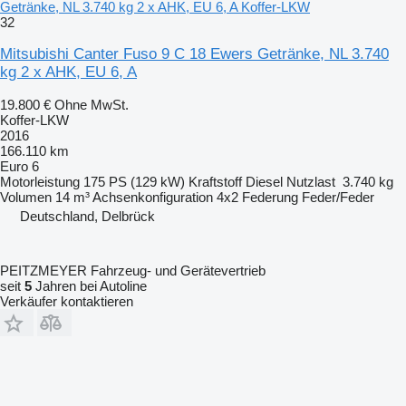
Getränke, NL 3.740 kg 2 x AHK, EU 6, A Koffer-LKW
32
Mitsubishi Canter Fuso 9 C 18 Ewers Getränke, NL 3.740
kg 2 x AHK, EU 6, A
19.800 €
Ohne MwSt.
Koffer-LKW
2016
166.110 km
Euro 6
Motorleistung
175 PS (129 kW)
Kraftstoff
Diesel
Nutzlast
3.740 kg
Volumen
14 m³
Achsenkonfiguration
4x2
Federung
Feder/Feder
Deutschland, Delbrück
PEITZMEYER Fahrzeug- und Gerätevertrieb
seit
5
Jahren bei Autoline
Verkäufer kontaktieren