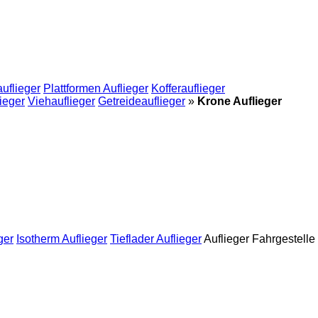
uflieger
Plattformen Auflieger
Kofferauflieger
ieger
Viehauflieger
Getreideauflieger
»
Krone Auflieger
ger
Isotherm Auflieger
Tieflader Auflieger
Auflieger Fahrgestelle