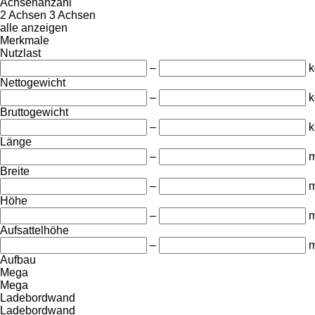
Achsenanzahl
2 Achsen
3 Achsen
alle anzeigen
Merkmale
Nutzlast
–
k
Nettogewicht
–
k
Bruttogewicht
–
k
Länge
–
Breite
–
Höhe
–
Aufsattelhöhe
–
Aufbau
Mega
Mega
Ladebordwand
Ladebordwand