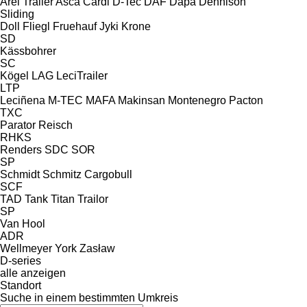
Arel Trailer
Asca
Cardi
D-Tec
DAF
Dapa
Dennison
Sliding
Doll
Fliegl
Fruehauf
Jyki
Krone
SD
Kässbohrer
SC
Kögel
LAG
LeciTrailer
LTP
Leciñena
M-TEC
MAFA
Makinsan
Montenegro
Pacton
TXC
Parator
Reisch
RHKS
Renders
SDC
SOR
SP
Schmidt
Schmitz Cargobull
SCF
TAD
Tank
Titan
Trailor
SP
Van Hool
ADR
Wellmeyer
York
Zasław
D-series
alle anzeigen
Standort
Suche in einem bestimmten Umkreis