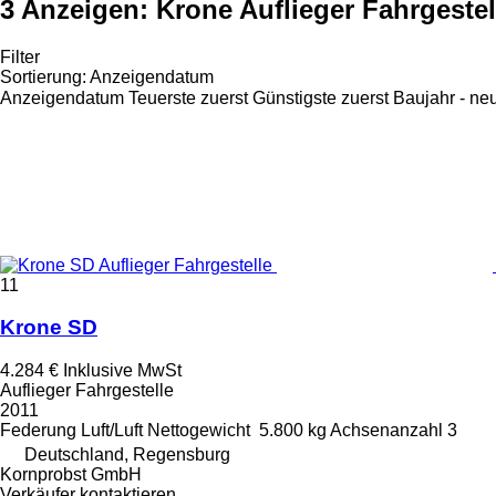
3 Anzeigen:
Krone Auflieger Fahrgestel
Filter
Sortierung
:
Anzeigendatum
Anzeigendatum
Teuerste zuerst
Günstigste zuerst
Baujahr - ne
11
Krone SD
4.284 €
Inklusive MwSt
Auflieger Fahrgestelle
2011
Federung
Luft/Luft
Nettogewicht
5.800 kg
Achsenanzahl
3
Deutschland, Regensburg
Kornprobst GmbH
Verkäufer kontaktieren