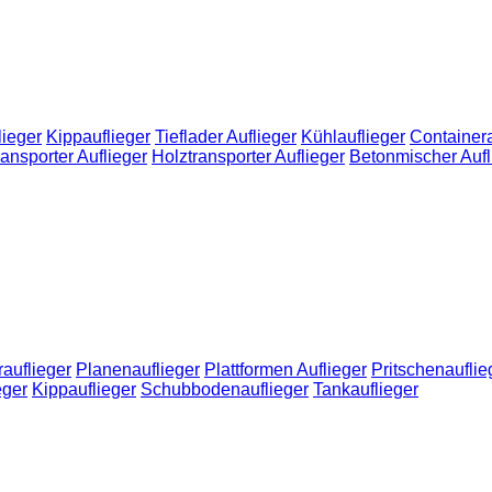
ieger
Kippauflieger
Tieflader Auflieger
Kühlauflieger
Containera
ransporter Auflieger
Holztransporter Auflieger
Betonmischer Aufl
auflieger
Planenauflieger
Plattformen Auflieger
Pritschenauflie
eger
Kippauflieger
Schubbodenauflieger
Tankauflieger