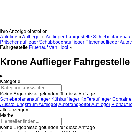
Ihre Anzeige einstellen
Autoline
»
Auflieger
»
Auflieger Fahrgestelle
Schiebeplanenaufl
Pritschenauflieger
Schubbodenauflieger
Planenauflieger
Autot
Fahrgestelle
Fruehauf
Van Hool
»
Krone Auflieger Fahrgestelle
Kategorie
Keine Ergebnisse gefunden für diese Anfrage
Schiebeplanenauflieger
Kühlauflieger
Kofferauflieger
Container
Ausstellungsraum Auflieger
Autotransporter Auflieger
Viehaufli
alle anzeigen
Marke
Keine Ergebnisse gefunden für diese Anfrage