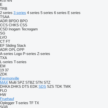
KIS
NN
E
TRB
2 series
3 series
4 series
5 series
6 series
E series
TSAA
ADR
BPDO
BPO
CCS
CHKS
CSS
CSD
Inogam
Tecnogam
SG
LVO
CT
FT
EF
Sliding
Stack
ADR
OPL
OPP
A-series
Logo
P-series
Z-series
TXA
L-series
T-series
EM
19
37
ZDK
Faymonville
MAX
Multi
SPZ
STBZ
STN
STZ
DHKA
DHKS
DTS
EDK
SDS
SZS
TDK
TMK
FLO
HW
Fruehauf
Oplegger
T-series
TF
TX
SGB