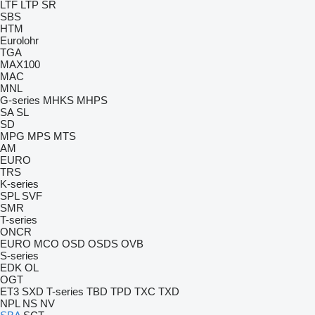
LTF
LTP
SR
SBS
HTM
Eurolohr
TGA
MAX100
MAC
MNL
G-series
MHKS
MHPS
SA
SL
SD
MPG
MPS
MTS
AM
EURO
TRS
K-series
SPL
SVF
SMR
T-series
ONCR
EURO
MCO
OSD
OSDS
OVB
S-series
EDK
OL
OGT
ET3
SXD
T-series
TBD
TPD
TXC
TXD
NPL
NS
NV