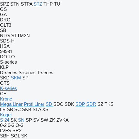
SPZ
STN
STPA
STZ
THP
TU
GS
GA
DRO
GLT3
SB
NTG
STTM3N
SDS-H
HSA
99981
DO
TO
S-series
KLP
D-series
S-series
T-series
SKD
SKM
SP
GTS
K-series
CF
Krone
Mega Liner
Profi Liner
SD
SDC
SDK
SDP
SDR
SZ
TKS
LB
SB
SC
SKB
SLA
XS
Kögel
S 24
SK
SN
SP
SV
SW
ZK
ZVKA
0-2
0-3
O-3
LVFS
SR2
SBH
SGL
SK