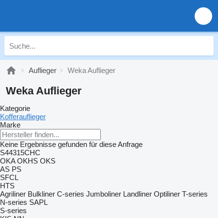
Auflieger
Weka Auflieger
Weka Auflieger
Kategorie
Kofferauflieger
Marke
Keine Ergebnisse gefunden für diese Anfrage
S44315CHC
OKA
OKHS
OKS
AS
PS
SFCL
HTS
Agriliner
Bulkliner
C-series
Jumboliner
Landliner
Optiliner
T-series
N-series
SAPL
S-series