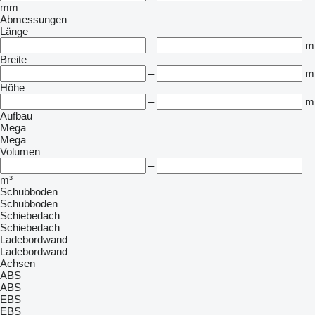
mm
Abmessungen
Länge
–
m
Breite
–
m
Höhe
–
m
Aufbau
Mega
Mega
Volumen
–
m³
Schubboden
Schubboden
Schiebedach
Schiebedach
Ladebordwand
Ladebordwand
Achsen
ABS
ABS
EBS
EBS