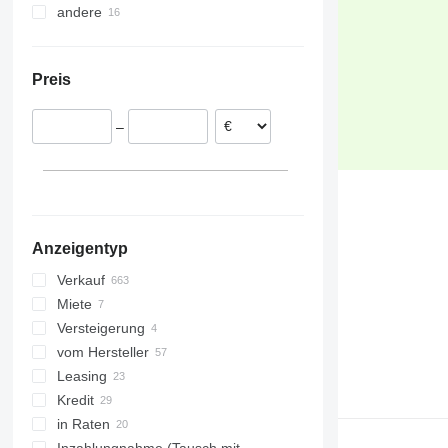
andere
Polen
Tschechien
Ukraine
Ungarn
Preis
Rumänien
Niederlande
–
Litauen
Slowakei
Frankreich
alle anzeigen
Anzeigentyp
Verkauf
Miete
Versteigerung
vom Hersteller
Leasing
Kredit
in Raten