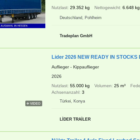
Nutzlast
29.352 kg
Nettogewicht
6.648 kg
Deutschland, Pohlheim
Tradeplan GmbH
Lider 2026 NEW READY IN STOC
Auflieger - Kippauflieger
2026
Nutzlast
55.000 kg
Volumen
25 m³
Fede
Achsenanzahl
3
Türkei, Konya
VIDEO
LİDER TRAİLER