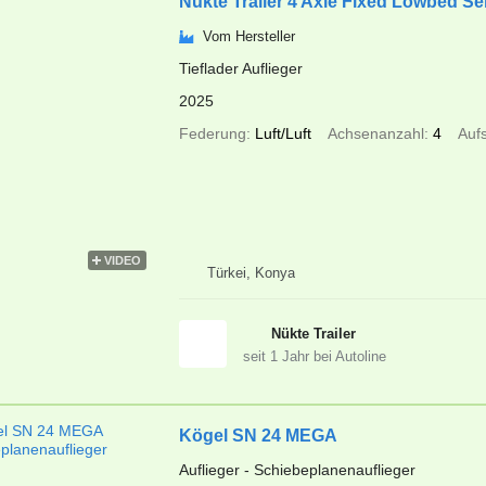
Nükte Trailer 4 Axle Fixed Lowbed Se
Vom Hersteller
Tieflader Auflieger
2025
Federung
Luft/Luft
Achsenanzahl
4
Auf
VIDEO
Türkei, Konya
Nükte Trailer
seit
1
Jahr bei Autoline
Kögel SN 24 MEGA
Auflieger - Schiebeplanenauflieger