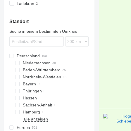
Ladekran
Standort
Suche in einem bestimmten Umkreis
Deutschland
Niedersachsen
Baden-Württemberg
Bovenden
Nordrhein-Westfalen
Groß Ippener
Stuttgart
Bayern
Oldenburg
Karlsruhe
Düsseldorf
Thüringen
Bad Bentheim
Freiburg im Breisgau
Altenberge
Regensburg
Hessen
Mannheim
Essen
Erlangen
Erfurt
Sachsen-Anhalt
Dülmen
Unterschleißheim
Schleiz
Gießen
Hamburg
Köln
Kassel
Coswig
alle anzeigen
Hamburg
Bremen
Potsdam
Europa