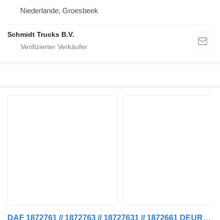
Niederlande, Groesbeek
Schmidt Trucks B.V.
DAF 1872761 // 1872763 // 18727631 // 1872661 DEURKLING R+L XF 480 Türgriff für LKW