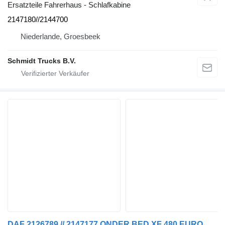
Ersatzteile Fahrerhaus - Schlafkabine
2147180//2144700
Niederlande, Groesbeek
Schmidt Trucks B.V.
DAF 2126789 // 2147177 ONDER BED XF 480 EURO 6 MODEL 2021 Schlafkabine für LKW