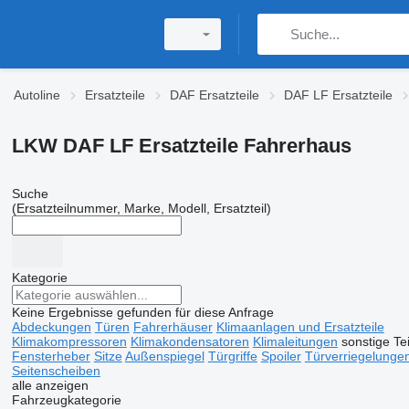
Autoline
Ersatzteile
DAF Ersatzteile
DAF LF Ersatzteile
LKW DAF LF Ersatzteile Fahrerhaus
Suche
(Ersatzteilnummer, Marke, Modell, Ersatzteil)
Kategorie
Keine Ergebnisse gefunden für diese Anfrage
Abdeckungen
Türen
Fahrerhäuser
Klimaanlagen und Ersatzteile
Klimakompressoren
Klimakondensatoren
Klimaleitungen
sonstige Te
Fensterheber
Sitze
Außenspiegel
Türgriffe
Spoiler
Türverriegelunge
Seitenscheiben
alle anzeigen
Fahrzeugkategorie