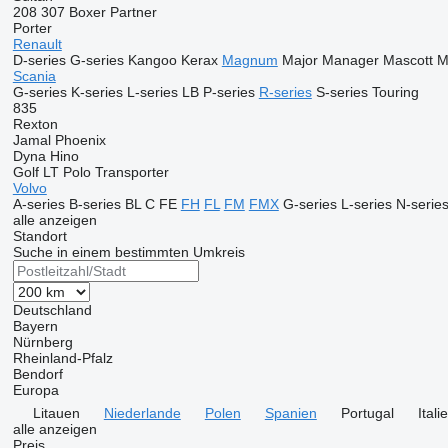
208
307
Boxer
Partner
Porter
Renault
D-series
G-series
Kangoo
Kerax
Magnum
Major
Manager
Mascott
M
Scania
G-series
K-series
L-series
LB
P-series
R-series
S-series
Touring
835
Rexton
Jamal
Phoenix
Dyna
Hino
Golf
LT
Polo
Transporter
Volvo
A-series
B-series
BL
C
FE
FH
FL
FM
FMX
G-series
L-series
N-serie
alle anzeigen
Standort
Suche in einem bestimmten Umkreis
Deutschland
Bayern
Nürnberg
Rheinland-Pfalz
Bendorf
Europa
Litauen
Niederlande
Polen
Spanien
Portugal
Itali
alle anzeigen
Preis