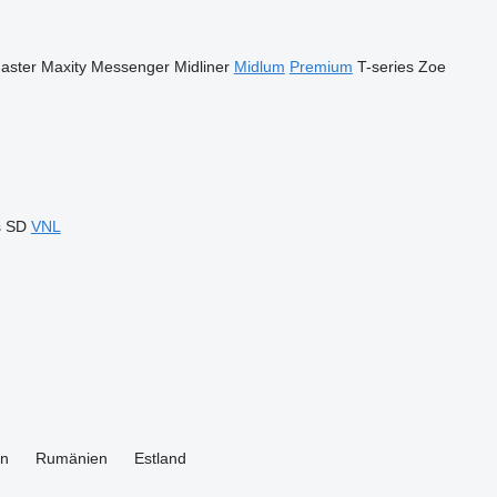
aster
Maxity
Messenger
Midliner
Midlum
Premium
T-series
Zoe
s
SD
VNL
en
Rumänien
Estland