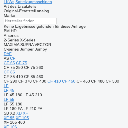
LKWs
Sattelzugmaschinen
Art des Ersatzteils
Original-Ersatzteil
analog
Marke
Keine Ergebnisse gefunden für diese Anfrage
BM
HD
A-series
2-Series
X-Series
MAXIMA
SUPRA
VECTOR
C-series
Jumper
Jumpy
DAF
AS
CF
CF 65
CF 75
CF 75 250
CF 75 360
CF 85
CF 85 410
CF 85 460
CF 290
CF 370
CF 400
CF 410
CF 450
CF 460
CF 480
CF 530
LF
LF 45
LF 45 180
LF 45 210
LF 55
LF 55 180
LF 180 FA
LF 210 FA
SB
XB
XD
XF
XF 95
XF 105
XF 105 460
XF 106