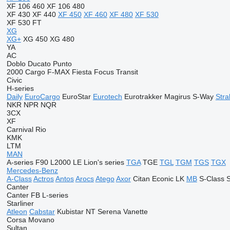
XF 106 460
XF 106 480
XF 430
XF 440
XF 450
XF 460
XF 480
XF 530
XF 530 FT
XG
XG+
XG 450
XG 480
YA
AC
Doblo
Ducato
Punto
2000
Cargo
F-MAX
Fiesta
Focus
Transit
Civic
H-series
Daily
EuroCargo
EuroStar
Eurotech
Eurotrakker
Magirus
S-Way
Stral
NKR
NPR
NQR
3CX
XF
Carnival
Rio
KMK
LTM
MAN
A-series
F90
L2000
LE
Lion's series
TGA
TGE
TGL
TGM
TGS
TGX
Mercedes-Benz
A-Class
Actros
Antos
Arocs
Atego
Axor
Citan
Econic
LK
MB
S-Class
Canter
Canter
FB
L-series
Starliner
Atleon
Cabstar
Kubistar
NT
Serena
Vanette
Corsa
Movano
Sultan