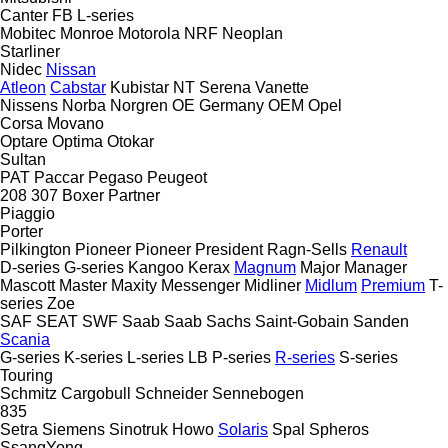
Canter
FB
L-series
Mobitec
Monroe
Motorola
NRF
Neoplan
Starliner
Nidec
Nissan
Atleon
Cabstar
Kubistar
NT
Serena
Vanette
Nissens
Norba
Norgren
OE Germany
OEM
Opel
Corsa
Movano
Optare
Optima
Otokar
Sultan
PAT
Paccar
Pegaso
Peugeot
208
307
Boxer
Partner
Piaggio
Porter
Pilkington
Pioneer
Pioneer
President
Ragn-Sells
Renault
D-series
G-series
Kangoo
Kerax
Magnum
Major
Manager
Mascott
Master
Maxity
Messenger
Midliner
Midlum
Premium
T-
series
Zoe
SAF
SEAT
SWF
Saab
Saab
Sachs
Saint-Gobain
Sanden
Scania
G-series
K-series
L-series
LB
P-series
R-series
S-series
Touring
Schmitz Cargobull
Schneider
Sennebogen
835
Setra
Siemens
Sinotruk Howo
Solaris
Spal
Spheros
SsangYong