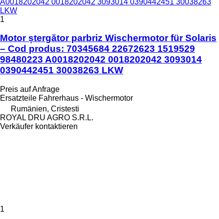
1
Motor ștergător parbriz Wischermotor für Solaris
– Cod produs: 70345684 22672623 1519529
98480223 A0018202042 0018202042 3093014
0390442451 30038263 LKW
Preis auf Anfrage
Ersatzteile Fahrerhaus - Wischermotor
Rumänien, Cristesti
ROYAL DRU AGRO S.R.L.
Verkäufer kontaktieren
1