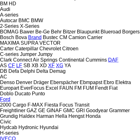
BM
HD
Audi
A-series
Autocar
BMC
BMW
2-Series
X-Series
BOMAG
Bawer
Be-Ge
Behr
Bitzer
Blaupunkt
Blueroad
Borgers
Bosch
Bova
Brand
Bustec
CM
Camion
Carrier
MAXIMA
SUPRA
VECTOR
Carter
Caterpillar
Chevrolet
Citroen
C-series
Jumper
Jumpy
Clark
Connect Air Springs
Continental
Cummins
DAF
AS
CF
LF
SB
XB
XD
XF
XG
YA
DB
Defa
Delphi
Delta
Demag
AC
Denso
Denver
Dräger
Eberspächer
Ebmpapst
Ebro
Elektra
Europart
EverFocus
Excel
FAUN
FM
FUM
Fendt
Fiat
Doblo
Ducato
Punto
Ford
2000
Cargo
F-MAX
Fiesta
Focus
Transit
Freightliner
GAZ
GE
GINAF
GMC
GRI
Goodyear
Grammer
Grundig
Haldex
Harman
Hella
Hengst
Honda
Civic
Hydcab
Hydronic
Hyundai
H-series
IVECO