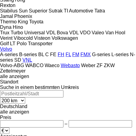
Rexton
Stabilus
Sun
Superior
Sutrak
TI Automotive
Tatra
Jamal
Phoenix
Thermo King
Toyota
Dyna
Hino
Trux
Turbo
Universal
VDL Bova
VDL
VDO
Valeo
Van Hool
Verint
Vibocold
Visteon
Volkswagen
Golf
LT
Polo
Transporter
Volvo
A-series
B-series
BL
C
FE
FH
FL
FM
FMX
G-series
L-series
N-
series
SD
VNL
Volvo-ABG
WABCO
Waeco
Webasto
Weber
ZF
ZKW
Zettelmeyer
alle anzeigen
Standort
Suche in einem bestimmten Umkreis
Deutschland
alle anzeigen
Preis
–