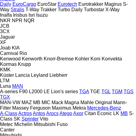
Daily
EuroCargo
EuroStar
Eurotech
Eurotrakker
Magirus
S-
Way
Stralis
T-Way
Trakker
Turbo Daily
Turbostar
X-Way
Inalfa
Irisbus
Isri
Isuzu
NKR
NPR
NQR
JCB
3CX
Jaguar
XF
Joab
KIA
Carnival
Rio
Kenwood
Kenworth
Knorr-Bremse
Kohler
Koni
Konvekta
Kormas
Krupp
KMK
Küster
Lancia
Leyland
Liebherr
LTM
Luna
MAN
A-series
F90
L2000
LE
Lion's series
TGA
TGE
TGL
TGM
TGS
TGX
MAN-VW
MAZ
MB
MIC
Mack
Magna
Mahle Original
Mann-
Filter
Massey Ferguson
Maximus
Mekra
Mercedes-Benz
A-Class
Actros
Antos
Arocs
Atego
Axor
Citan
Econic
LK
MB
S-
Class
SK
Sprinter
Vito
Metec
Michelin
Mitsubishi Fuso
Canter
Mitsubishi