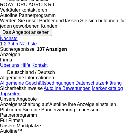
ROYAL DRU AGRO S.R.L.
Verkäufer kontaktieren
Autoline Partnerprogramm
Werden Sie unser Partner und lassen Sie sich belohnen, für
jeden geworbenen Kunden
Das Angebot ansehen
Nächste
1
2
3
4
5
Nächste
Suchergebnisse:
107 Anzeigen
Anzeigen
Firma
Über uns
Hilfe
Kontakt
Deutschland / Deutsch
Allgemeine Informationen
Allgemeine Geschäftsbedingungen
Datenschutzerklärung
Sicherheitshinweise
Autoline Bewertungen
Markenkatalog
Topseiten
Unsere Angebote
Anzeigenschaltung auf Autoline
Ihre Anzeige einstellen
Platzieren Sie eine Bannerwerbung
Impressum
Partnerprogramm
Für Firmen
Unsere Marktplätze
Autoline™