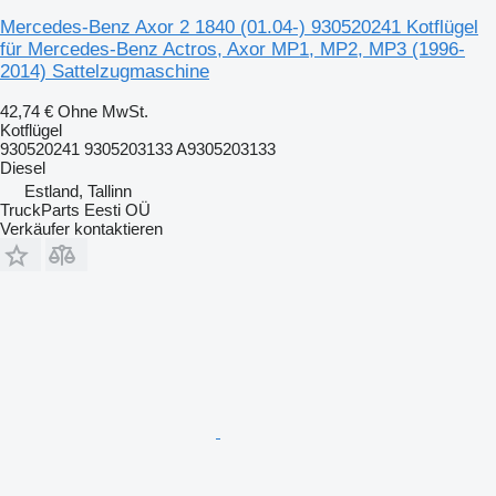
Mercedes-Benz Axor 2 1840 (01.04-) 930520241 Kotflügel
für Mercedes-Benz Actros, Axor MP1, MP2, MP3 (1996-
2014) Sattelzugmaschine
42,74 €
Ohne MwSt.
Kotflügel
930520241 9305203133 A9305203133
Diesel
Estland, Tallinn
TruckParts Eesti OÜ
Verkäufer kontaktieren