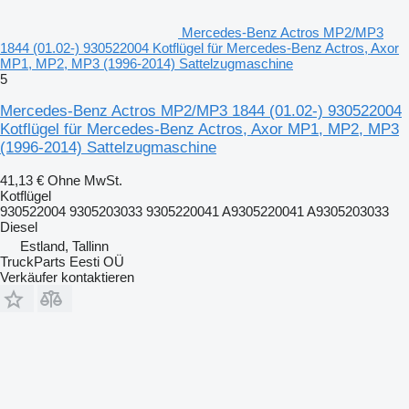
Mercedes-Benz Actros MP2/MP3
1844 (01.02-) 930522004 Kotflügel für Mercedes-Benz Actros, Axor
MP1, MP2, MP3 (1996-2014) Sattelzugmaschine
5
Mercedes-Benz Actros MP2/MP3 1844 (01.02-) 930522004
Kotflügel für Mercedes-Benz Actros, Axor MP1, MP2, MP3
(1996-2014) Sattelzugmaschine
41,13 €
Ohne MwSt.
Kotflügel
930522004 9305203033 9305220041 A9305220041 A9305203033
Diesel
Estland, Tallinn
TruckParts Eesti OÜ
Verkäufer kontaktieren