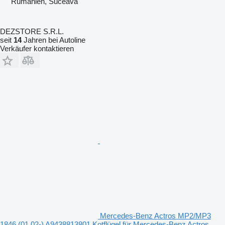
Rumänien, Suceava
DEZSTORE S.R.L.
seit
14
Jahren bei Autoline
Verkäufer kontaktieren
Mercedes-Benz Actros MP2/MP3
1846 (01.02-) A9438813801 Kotflügel für Mercedes-Benz Actros,