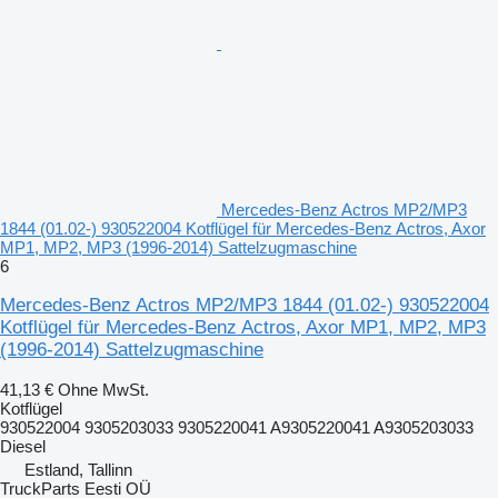
Mercedes-Benz Actros MP2/MP3
1844 (01.02-) 930522004 Kotflügel für Mercedes-Benz Actros, Axor
MP1, MP2, MP3 (1996-2014) Sattelzugmaschine
6
Mercedes-Benz Actros MP2/MP3 1844 (01.02-) 930522004
Kotflügel für Mercedes-Benz Actros, Axor MP1, MP2, MP3
(1996-2014) Sattelzugmaschine
41,13 €
Ohne MwSt.
Kotflügel
930522004 9305203033 9305220041 A9305220041 A9305203033
Diesel
Estland, Tallinn
TruckParts Eesti OÜ