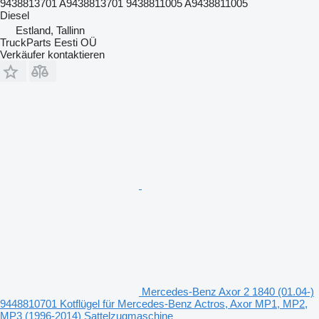
9438813701 A9438813701 9438811005 A9438811005
Diesel
Estland, Tallinn
TruckParts Eesti OÜ
Verkäufer kontaktieren
Mercedes-Benz Axor 2 1840 (01.04-)
9448810701 Kotflügel für Mercedes-Benz Actros, Axor MP1, MP2,
MP3 (1996-2014) Sattelzugmaschine