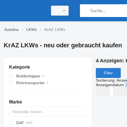
Autoline
LKWs
KrAZ LKWs
KrAZ LKWs - neu oder gebraucht kaufen
4 Anzeigen:
Kategorie
Filter
Muldenkipper
Sortierung
:
Anze
Rohrtransporter
Anzeigendatum
T
Marke
DAF
BM
D-series
A series
Tugra
TK
BU
769
C-series
Jumper