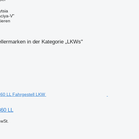
ytsia
ciya-V"
tieren
llermarken in der Kategorie „LKWs"
60 LL
wSt.