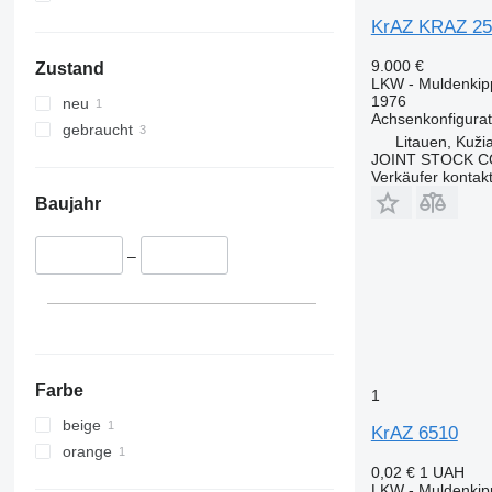
KrAZ KRAZ 25
9.000 €
Zustand
LKW - Muldenkip
1976
neu
Achsenkonfigurat
gebraucht
Litauen, Kužia
JOINT STOCK C
Verkäufer kontak
Baujahr
–
Farbe
1
beige
KrAZ 6510
orange
0,02 €
1 UAH
LKW - Muldenkip