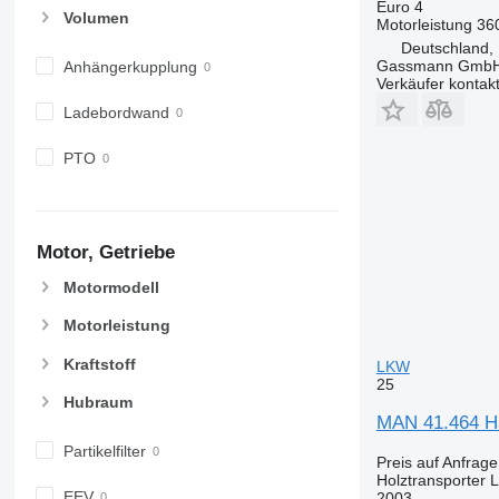
Euro 4
Volumen
Motorleistung
36
Deutschland,
Gassmann Gmb
Anhängerkupplung
Verkäufer kontak
Ladebordwand
PTO
Motor, Getriebe
Motormodell
Motorleistung
Kraftstoff
LKW
25
Hubraum
MAN 41.464 Hä
Partikelfilter
Preis auf Anfrage
Holztransporter
EEV
2003