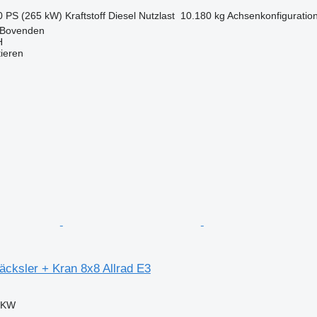
0 PS (265 kW)
Kraftstoff
Diesel
Nutzlast
10.180 kg
Achsenkonfiguratio
 Bovenden
H
tieren
cksler + Kran 8x8 Allrad E3
 LKW