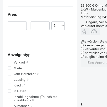
Vario
TRM
VM
Ungarn
Ukraine
15.500 €
Ohne M
LKW - Muldenkip
Zetros
1987
Preis
eActros
Motorleistung
24
Ungarn, Vecs
Verkäufer kontak
–
Wie würden Sie u
kleinanzeigenp
verkäufer von 
hersteller von
Anzeigentyp
es gibt keine r
Verkauf
Eine Antwor
Miete
vom Hersteller
Leasing
Kredit
in Raten
Inzahlungnahme (Tausch mit
Zuzahlung)
8
Austausch