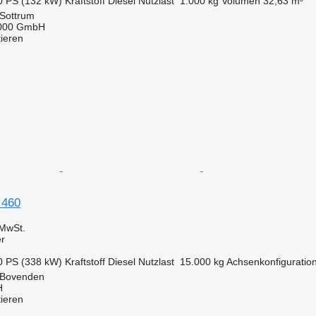
0 PS (132 kW)
Kraftstoff
Diesel
Nutzlast
1.000 kg
Volumen
32,63 m³
 Sottrum
2000 GmbH
tieren
 460
MwSt.
er
0 PS (338 kW)
Kraftstoff
Diesel
Nutzlast
15.000 kg
Achsenkonfiguratio
 Bovenden
H
tieren