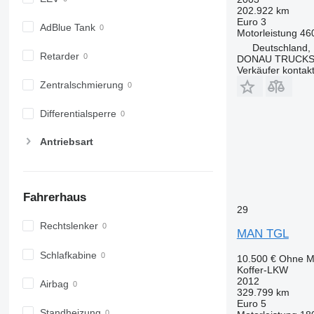
202.922 km
Euro 3
AdBlue Tank
Motorleistung
46
Deutschland,
Retarder
DONAU TRUCKS
Verkäufer kontak
Zentralschmierung
Differentialsperre
Antriebsart
Fahrerhaus
29
Rechtslenker
MAN TGL
Schlafkabine
10.500 €
Ohne M
Koffer-LKW
2012
Airbag
329.799 km
Euro 5
Standheizung