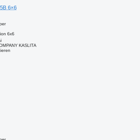
5B 6×6
per
ion
6x6
i
OMPANY KASLITA
tieren
per