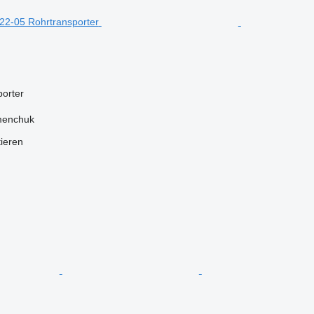
orter
menchuk
tieren