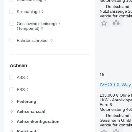
Motorleistung
18
Deutschland,
Nutzfahrzeuge 
Klimaanlage
Verkäufer kontak
Geschwindigkeitsregler
(Tempomat)
Fahrtenschreiber
Achsen
15
ABS
IVECO X-Way
EBS
133.900 €
Ohne 
LKW - Abrollkipp
Federung
Euro 6
Motorleistung
46
Achsenanzahl
Deutschland,
Gassmann Gmb
Achsenkonfiguration
Verkäufer kontak
Radstand