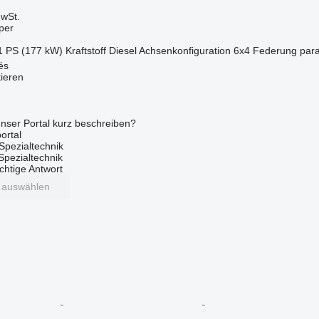
wSt.
per
1 PS (177 kW)
Kraftstoff
Diesel
Achsenkonfiguration
6x4
Federung
para
és
tieren
nser Portal kurz beschreiben?
ortal
Spezialtechnik
 Spezialtechnik
ichtige Antwort
t auswählen