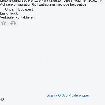
Motorleistung
380 PS (279 kW)
Kraftstoff
Diesel
Volumen
10,61 m³
Achsenkonfiguration
6x4
Entladungsmethode
beidseitige
Ungarn, Budapest
Laslo Truck
Verkäufer kontaktieren
Scania G 370 Muldenkipper
49