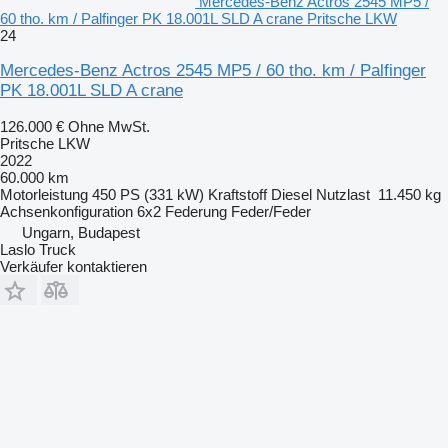
Mercedes-Benz Actros 2545 MP5 /
60 tho. km / Palfinger PK 18.001L SLD A crane Pritsche LKW
24
Mercedes-Benz Actros 2545 MP5 / 60 tho. km / Palfinger
PK 18.001L SLD A crane
126.000 €
Ohne MwSt.
Pritsche LKW
2022
60.000 km
Motorleistung
450 PS (331 kW)
Kraftstoff
Diesel
Nutzlast
11.450 kg
Achsenkonfiguration
6x2
Federung
Feder/Feder
Ungarn, Budapest
Laslo Truck
Verkäufer kontaktieren