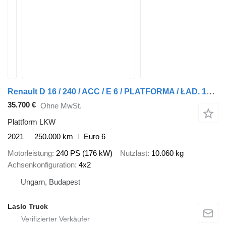
Renault D 16 / 240 / ACC / E 6 / PLATFORMA / ŁAD. 10 060 KG
35.700 €
Ohne MwSt.
Plattform LKW
2021
250.000 km
Euro 6
Motorleistung
240 PS (176 kW)
Nutzlast
10.060 kg
Achsenkonfiguration
4x2
Ungarn, Budapest
Laslo Truck