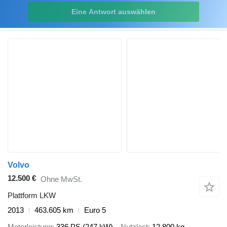
Eine Antwort auswählen
Volvo
12.500 €
Ohne MwSt.
Plattform LKW
2013
463.605 km
Euro 5
Motorleistung
336 PS (247 kW)
Nutzlast
12.800 kg