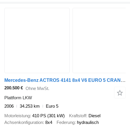
Mercedes-Benz ACTROS 4141 8x4 V6 EURO 5 CRANE PALFINGER PK800TK TB-KB MP2 MP3
200.500 €
Ohne MwSt.
Plattform LKW
2006
34.253 km
Euro 5
Motorleistung
410 PS (301 kW)
Kraftstoff
Diesel
Achsenkonfiguration
8x4
Federung
hydraulisch