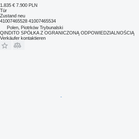
1.835 €
7.900 PLN
Tür
Zustand
neu
41007465528 41007465534
Polen, Piotrków Trybunalski
QINDITO SPÓŁKA Z OGRANICZONĄ ODPOWIEDZIALNOŚCIĄ
Verkäufer kontaktieren