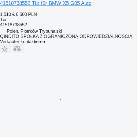
41518738552 Tür für BMW X5 G05 Auto
1.510 €
6.500 PLN
Tür
41518738552
Polen, Piotrków Trybunalski
QINDITO SPÓŁKA Z OGRANICZONĄ ODPOWIEDZIALNOŚCIĄ
Verkäufer kontaktieren