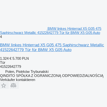
BMW linkes Hinterrad X5 G05 475
Saphirschwarz Metallic 41522642779 Tür für BMW X5 G05 Auto
4
BMW linkes Hinterrad X5 G05 475 Saphirschwarz Metallic
41522642779 Tür für BMW X5 G05 Auto
1.324 €
5.700 PLN
Tür
41522642779
Polen, Piotrków Trybunalski
QINDITO SPÓŁKA Z OGRANICZONĄ ODPOWIEDZIALNOŚCIĄ
Verkäufer kontaktieren