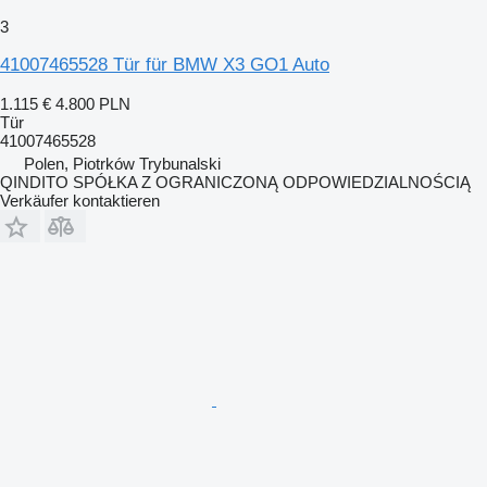
3
41007465528 Tür für BMW X3 GO1 Auto
1.115 €
4.800 PLN
Tür
41007465528
Polen, Piotrków Trybunalski
QINDITO SPÓŁKA Z OGRANICZONĄ ODPOWIEDZIALNOŚCIĄ
Verkäufer kontaktieren