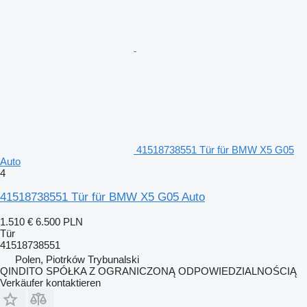
41518738551 Tür für BMW X5 G05
Auto
4
41518738551 Tür für BMW X5 G05 Auto
1.510 €
6.500 PLN
Tür
41518738551
Polen, Piotrków Trybunalski
QINDITO SPÓŁKA Z OGRANICZONĄ ODPOWIEDZIALNOŚCIĄ
Verkäufer kontaktieren