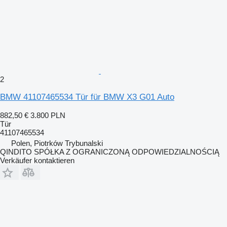
2
BMW 41107465534 Tür für BMW X3 G01 Auto
882,50 €
3.800 PLN
Tür
41107465534
Polen, Piotrków Trybunalski
QINDITO SPÓŁKA Z OGRANICZONĄ ODPOWIEDZIALNOŚCIĄ
Verkäufer kontaktieren