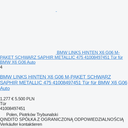
BMW LINKS HINTEN X6 G06 M-
PAKET SCHWARZ SAPHIR METALLIC 475 41008497451 Tür für
BMW X6 G06 Auto
4
BMW LINKS HINTEN X6 G06 M-PAKET SCHWARZ
SAPHIR METALLIC 475 41008497451 Tür für BMW X6 G06
Auto
1.277 €
5.500 PLN
Tür
41008497451
Polen, Piotrków Trybunalski
QINDITO SPÓŁKA Z OGRANICZONĄ ODPOWIEDZIALNOŚCIĄ
Verkäufer kontaktieren