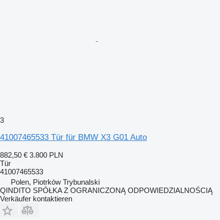
3
41007465533 Tür für BMW X3 G01 Auto
882,50 €
3.800 PLN
Tür
41007465533
Polen, Piotrków Trybunalski
QINDITO SPÓŁKA Z OGRANICZONĄ ODPOWIEDZIALNOŚCIĄ
Verkäufer kontaktieren