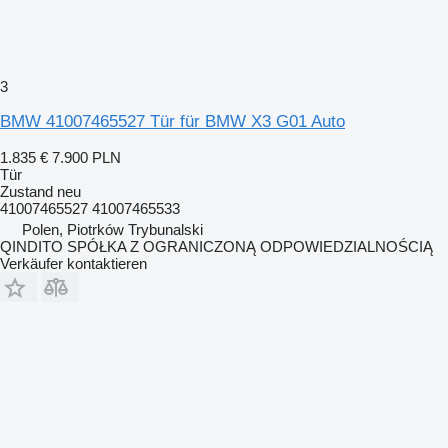
3
BMW 41007465527 Tür für BMW X3 G01 Auto
1.835 €
7.900 PLN
Tür
Zustand
neu
41007465527 41007465533
Polen, Piotrków Trybunalski
QINDITO SPÓŁKA Z OGRANICZONĄ ODPOWIEDZIALNOŚCIĄ
Verkäufer kontaktieren