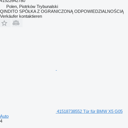
41522642780
Polen, Piotrków Trybunalski
QINDITO SPÓŁKA Z OGRANICZONĄ ODPOWIEDZIALNOŚCIĄ
Verkäufer kontaktieren
41518738552 Tür für BMW X5 G05
Auto
4