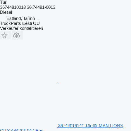
Tür
36744810013 36.74481-0013
Diesel
Estland, Tallinn
TruckParts Eesti OÜ
Verkäufer kontaktieren
36744016141 Tür für MAN LIONS
CITY A44 (01.04-) Bus