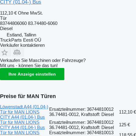
CITY (01.04-) Bus
112,10 €
Ohne MwSt.
Tür
83744806060 83.74480-6060
Diesel
Estland, Tallinn
TruckParts Eesti OÜ
Verkäufer kontaktieren
Verkaufen Sie Maschinen oder Fahrzeuge?
Mit uns - können Sie das tun!
Ihre Anzeige einstellen
Preise für MAN Türen
Löwenstadt A44 (01.04-)
Ersatzteilnummer: 36744810012
Tür für MAN LIONS
112,10 €
36.74481-0012, Kraftstoff: Diesel
CITY A44 (01.04-) Bus
Tür für MAN LIONS
Ersatzteilnummer: 36744810012
125 €
CITY A44 (01.04-) Bus
36.74481-0012, Kraftstoff: Diesel
Tür für MAN LIONS
Ersatzteilnummer: 36744810013
118,55 €