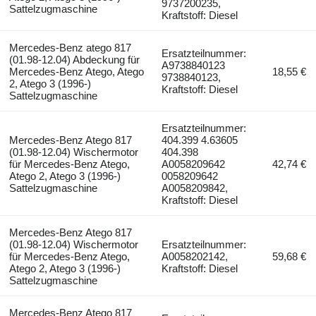
9737200235,
Sattelzugmaschine
Kraftstoff: Diesel
Mercedes-Benz atego 817
Ersatzteilnummer:
(01.98-12.04) Abdeckung für
A9738840123
Mercedes-Benz Atego, Atego
18,55 €
9738840123,
2, Atego 3 (1996-)
Kraftstoff: Diesel
Sattelzugmaschine
Ersatzteilnummer:
Mercedes-Benz Atego 817
404.399 4.63605
(01.98-12.04) Wischermotor
404.398
für Mercedes-Benz Atego,
A0058209642
42,74 €
Atego 2, Atego 3 (1996-)
0058209642
Sattelzugmaschine
A0058209842,
Kraftstoff: Diesel
Mercedes-Benz Atego 817
(01.98-12.04) Wischermotor
Ersatzteilnummer:
für Mercedes-Benz Atego,
A0058202142,
59,68 €
Atego 2, Atego 3 (1996-)
Kraftstoff: Diesel
Sattelzugmaschine
Mercedes-Benz Atego 817