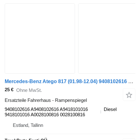
Mercedes-Benz Atego 817 (01.98-12.04) 9408102616 Rampenspiegel für Mercedes-Benz Atego, Atego 2, Atego 3 (1996-) Sattelzugmaschine
25 €
Ohne MwSt.
Ersatzteile Fahrerhaus - Rampenspiegel
9408102616 A9408102616 A9418101016
Diesel
9418101016 A0028100816 0028100816
Estland, Tallinn