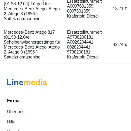
Ersatzteilnummer:
(01.98-12.04) Türgriff für
A0007601359
Mercedes-Benz Atego, Atego
13,71 €
0007601359,
2, Atego 3 (1996-)
Kraftstoff: Diesel
Sattelzugmaschine
Mercedes-Benz Atego 817
Ersatzteilnummer:
(01.98-12.04)
A9738200181
Scheibenwischergestänge für
A0028204441
42,74 €
Mercedes-Benz Atego, Atego
0028204441
2, Atego 3 (1996-)
9738200181,
Sattelzugmaschine
Kraftstoff: Diesel
Firma
Über uns
Hilfe