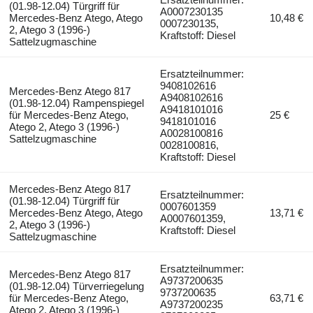
(01.98-12.04) Türgriff für
A0007230135
Mercedes-Benz Atego, Atego
10,48 €
0007230135,
2, Atego 3 (1996-)
Kraftstoff: Diesel
Sattelzugmaschine
Ersatzteilnummer:
9408102616
Mercedes-Benz Atego 817
A9408102616
(01.98-12.04) Rampenspiegel
A9418101016
für Mercedes-Benz Atego,
25 €
9418101016
Atego 2, Atego 3 (1996-)
A0028100816
Sattelzugmaschine
0028100816,
Kraftstoff: Diesel
Mercedes-Benz Atego 817
Ersatzteilnummer:
(01.98-12.04) Türgriff für
0007601359
Mercedes-Benz Atego, Atego
13,71 €
A0007601359,
2, Atego 3 (1996-)
Kraftstoff: Diesel
Sattelzugmaschine
Ersatzteilnummer:
Mercedes-Benz Atego 817
A9737200635
(01.98-12.04) Türverriegelung
9737200635
für Mercedes-Benz Atego,
63,71 €
A9737200235
Atego 2, Atego 3 (1996-)