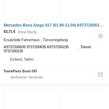
Mercedes-Benz Atego 817 (01.98-12.04) A9737200635 Türverriegelung für Mercedes-Benz Atego, Atego 2, Atego 3 (1996-) Sattelzugmaschine
63,71 €
Ohne MwSt.
Ersatzteile Fahrerhaus - Türverriegelung
A9737200635 9737200635 A9737200235
Diesel
9737200235
Estland, Tallinn
TruckParts Eesti OÜ