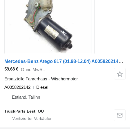
Mercedes-Benz Atego 817 (01.98-12.04) A0058202142 Wischermotor für Mercedes-Benz Atego, Atego 2, Atego 3 (1996-) Sattelzugmaschine
59,68 €
Ohne MwSt.
Ersatzteile Fahrerhaus - Wischermotor
A0058202142
Diesel
Estland, Tallinn
TruckParts Eesti OÜ