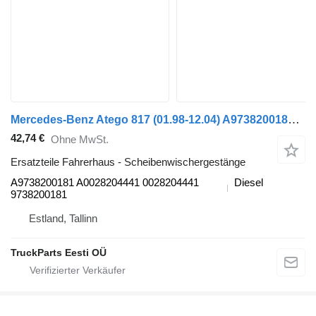
Mercedes-Benz Atego 817 (01.98-12.04) A9738200181 Scheibenwischergestänge für Mercedes-Benz Atego, Atego 2, Atego 3 (1996-) Sattelzugmaschine
42,74 €
Ohne MwSt.
Ersatzteile Fahrerhaus - Scheibenwischergestänge
A9738200181 A0028204441 0028204441
Diesel
9738200181
Estland, Tallinn
TruckParts Eesti OÜ