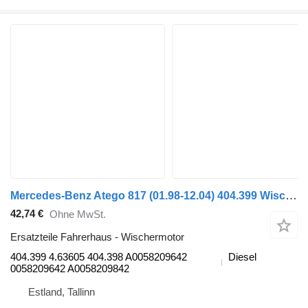
Mercedes-Benz Atego 817 (01.98-12.04) 404.399 Wischermotor für Mercedes-Benz Atego, Atego 2, Atego 3 (1996-) Sattelzugmaschine
42,74 €
Ohne MwSt.
Ersatzteile Fahrerhaus - Wischermotor
404.399 4.63605 404.398 A0058209642
Diesel
0058209642 A0058209842
Estland, Tallinn