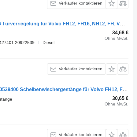
Verkäufer kontaktieren
Volvo FH12 2-seeria (01.02-) 20588326 Türverriegelung für Volvo FH12, FH16, NH12, FH, VNL780 (1993-2014) Sattelzugmaschine
34,68 €
Ohne MwSt.
427401 20922539
Diesel
Verkäufer kontaktieren
Volvo FH12 2-seeria (01.02-) 1395412 0539400 Scheibenwischergestänge für Volvo FH12, FH16, NH12, FH, VNL780 (1993-2014) Sattelzugmaschine
30,65 €
stänge
Ohne MwSt.
Verkäufer kontaktieren