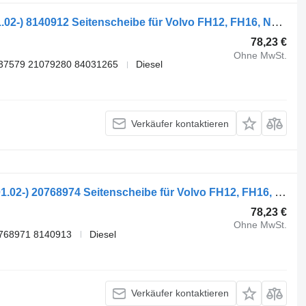
TEMPERED,VOLVO FH12 2-seeria (01.02-) 8140912 Seitenscheibe für Volvo FH12, FH16, NH12, FH, VNL780 (1993-2014) Sattelzugmaschine
78,23 €
Ohne MwSt.
37579 21079280 84031265
Diesel
Verkäufer kontaktieren
PILKINGTON,VOLVO FH12 2-seeria (01.02-) 20768974 Seitenscheibe für Volvo FH12, FH16, NH12, FH, VNL780 (1993-2014) Sattelzugmaschine
78,23 €
Ohne MwSt.
768971 8140913
Diesel
Verkäufer kontaktieren