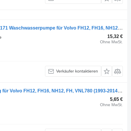
SWF FH12 1-seeria (01.93-12.02) 8189171 Waschwasserpumpe für Volvo FH12, FH16, NH12, FH, VNL780 (1993-2014) Sattelzugmaschine
15,32 €
e
Ohne MwSt.
Verkäufer kontaktieren
Volvo FH (01.05-) 3175617 Abdeckung für Volvo FH12, FH16, NH12, FH, VNL780 (1993-2014) Sattelzugmaschine
5,65 €
Ohne MwSt.