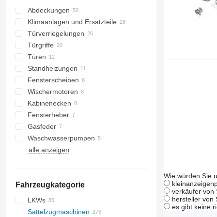
Abdeckungen
Klimaanlagen und Ersatzteile
Türverriegelungen
Klimaleitungen
Türgriffe
Klimakondensatoren
Türen
Klimakompressoren
Standheizungen
Fensterscheiben
Wischermotoren
Seitenscheiben
Kabinenecken
Fensterheber
Gasfeder
Waschwasserpumpen
alle anzeigen
Wie würden Sie u
kleinanzeigenp
Fahrzeugkategorie
verkäufer von 
hersteller von
LKWs
es gibt keine r
Sattelzugmaschinen