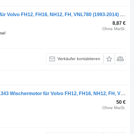
Volvo FH (01.05-) 20895863 Gasfeder für Volvo FH12, FH16, NH12, FH, VNL780 (1993-2014) Sattelzugmaschine
8,87 €
Ohne MwSt.
sel
Verkäufer kontaktieren
Volvo FH12 1-seeria (01.93-12.02) 404.343 Wischermotor für Volvo FH12, FH16, NH12, FH, VNL780 (1993-2014) Sattelzugmaschine
50 €
Ohne MwSt.