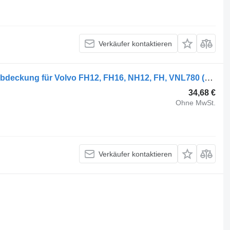
Verkäufer kontaktieren
Volvo FH12 2-seeria (01.02-) 868270 Abdeckung für Volvo FH12, FH16, NH12, FH, VNL780 (1993-2014) Sattelzugmaschine
34,68 €
Ohne MwSt.
Verkäufer kontaktieren