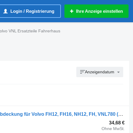
Login / Registrierung
Ihre Anzeige einstellen
olvo VNL Ersatzteile Fahrerhaus
Anzeigendatum
Volvo FH12 2-seeria (01.02-) 868270 Abdeckung für Volvo FH12, FH16, NH12, FH, VNL780 (1993-2014) Sattelzugmaschine
34,68 €
Ohne MwSt.