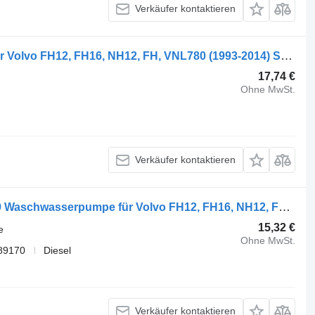
Verkäufer kontaktieren
Volvo FH (01.05-) 20398467 Türgriff für Volvo FH12, FH16, NH12, FH, VNL780 (1993-2014) Sattelzugmaschine
17,74 €
Ohne MwSt.
Verkäufer kontaktieren
Volvo FH12 2-seeria (01.02-) 21189159 Waschwasserpumpe für Volvo FH12, FH16, NH12, FH, VNL780 (1993-2014) Sattelzugmaschine
15,32 €
e
Ohne MwSt.
89170
Diesel
Verkäufer kontaktieren