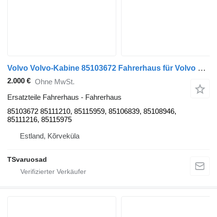
Volvo Volvo-Kabine 85103672 Fahrerhaus für Volvo FM9 Sattelzugmaschine
2.000 €
Ohne MwSt.
Ersatzteile Fahrerhaus - Fahrerhaus
85103672 85111210, 85115959, 85106839, 85108946,
85111216, 85115975
Estland, Kõrveküla
TSvaruosad