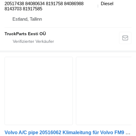
20517438 84080634 8191758 84086988
Diesel
8143703 81917585
Estland, Tallinn
TruckParts Eesti OÜ
Volvo A/C pipe 20516062 Klimaleitung für Volvo FM9 Sattelzugmaschine