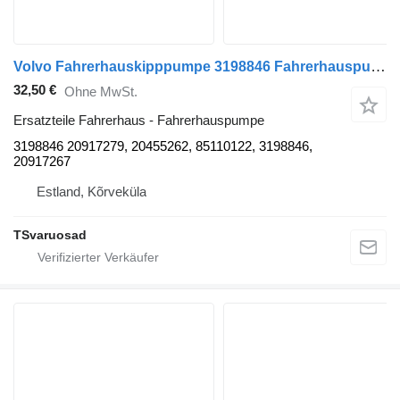
Volvo Fahrerhauskipppumpe 3198846 Fahrerhauspumpe für Volvo FM9 Sattelzugmaschine
32,50 €
Ohne MwSt.
Ersatzteile Fahrerhaus - Fahrerhauspumpe
3198846 20917279, 20455262, 85110122, 3198846,
20917267
Estland, Kõrveküla
TSvaruosad