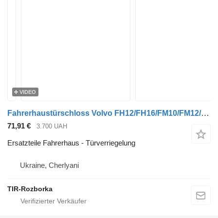
VIDEO
Fahrerhaustürschloss Volvo FH12/FH16/FM10/FM12/FM7/FM9/FMX, MAN T Türverriegelung für Volvo FM9, FM 10, TGS, FH16, TGX, FH 12, FH 16, FM 12, TGA, TGL, FM-7, FM7 Sattelzugmaschine
71,91 €
3.700 UAH
Ersatzteile Fahrerhaus - Türverriegelung
Ukraine, Cherlyani
TIR-Rozborka