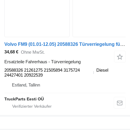
Volvo FM9 (01.01-12.05) 20588326 Türverriegelung für Volvo FM7-FM12, FM, FMX (1998-2014) Sattelzugmaschine
34,68 €
Ohne MwSt.
Ersatzteile Fahrerhaus - Türverriegelung
20588326 21261275 21505894 3175724
Diesel
24427401 20922539
Estland, Tallinn
TruckParts Eesti OÜ