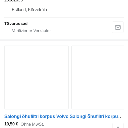
Estland, Kõrveküla
TSvaruosad
Salongi õhufiltri korpus Volvo Salongi õhufiltri korpus 20489245 für Volvo FM9 Sattelzugmaschine
10,50 €
Ohne MwSt.