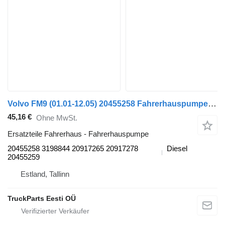
Volvo FM9 (01.01-12.05) 20455258 Fahrerhauspumpe für Volvo FM7-FM12, FM, FMX (1998-2014) Sattelzugmaschine
45,16 €
Ohne MwSt.
Ersatzteile Fahrerhaus - Fahrerhauspumpe
20455258 3198844 20917265 20917278
Diesel
20455259
Estland, Tallinn
TruckParts Eesti OÜ