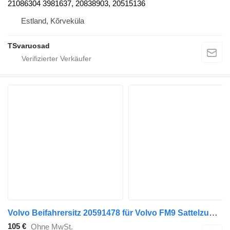
21086304 3981637, 20838903, 20515136
Estland, Kõrveküla
TSvaruosad
Volvo Beifahrersitz 20591478 für Volvo FM9 Sattelzugmaschine
105 €
Ohne MwSt.