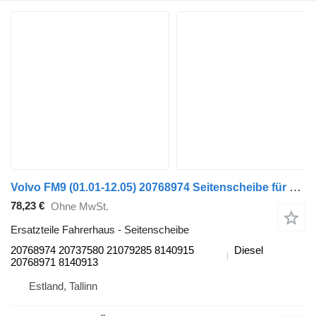
Volvo FM9 (01.01-12.05) 20768974 Seitenscheibe für Volvo FM7-FM12, FM, FMX (1998-2014) Sattelzugmaschine
78,23 €
Ohne MwSt.
Ersatzteile Fahrerhaus - Seitenscheibe
20768974 20737580 21079285 8140915
Diesel
20768971 8140913
Estland, Tallinn