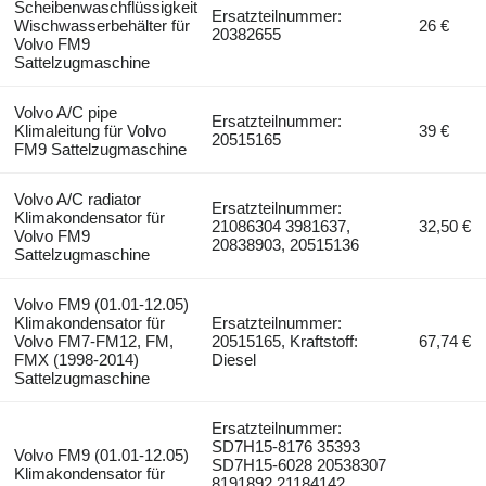
Scheibenwaschflüssigkeit
Ersatzteilnummer:
Wischwasserbehälter für
26 €
20382655
Volvo FM9
Sattelzugmaschine
Volvo A/C pipe
Ersatzteilnummer:
Klimaleitung für Volvo
39 €
20515165
FM9 Sattelzugmaschine
Volvo A/C radiator
Ersatzteilnummer:
Klimakondensator für
21086304 3981637,
32,50 €
Volvo FM9
20838903, 20515136
Sattelzugmaschine
Volvo FM9 (01.01-12.05)
Klimakondensator für
Ersatzteilnummer:
Volvo FM7-FM12, FM,
20515165, Kraftstoff:
67,74 €
FMX (1998-2014)
Diesel
Sattelzugmaschine
Ersatzteilnummer:
SD7H15-8176 35393
Volvo FM9 (01.01-12.05)
SD7H15-6028 20538307
Klimakondensator für
8191892 21184142