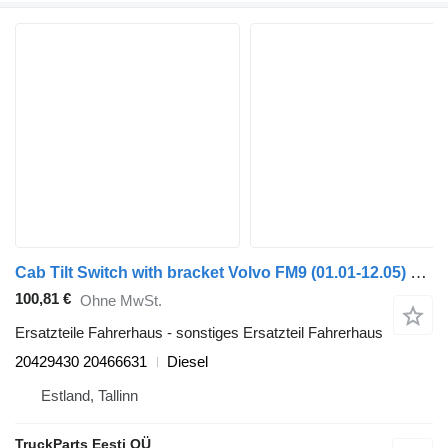
Cab Tilt Switch with bracket Volvo FM9 (01.01-12.05) 20429430 für Volvo FM7-FM12, FM, FMX (1998-2014) Sattelzugmaschine
100,81 €
Ohne MwSt.
Ersatzteile Fahrerhaus - sonstiges Ersatzteil Fahrerhaus
20429430 20466631
Diesel
Estland, Tallinn
TruckParts Eesti OÜ