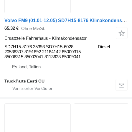
Volvo FM9 (01.01-12.05) SD7H15-8176 Klimakondensator für Volvo FM7-FM12, FM, FMX (1998-2014) Sattelzugmaschine
65,32 €
Ohne MwSt.
Ersatzteile Fahrerhaus - Klimakondensator
SD7H15-8176 35393 SD7H15-6028
Diesel
20538307 8191892 21184142 85000315
85006315 85003041 8113628 85009041
Estland, Tallinn
TruckParts Eesti OÜ