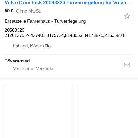
Volvo Door lock 20588326 Türverriegelung für Volvo FM9 Sattelzugmaschine
50 €
Ohne MwSt.
Ersatzteile Fahrerhaus - Türverriegelung
20588326
21261275,24427401,3175724,8143653,84173875,21505894
Estland, Kõrveküla
TSvaruosad