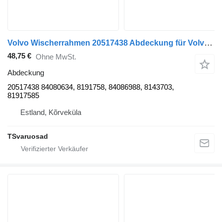
Volvo Wischerrahmen 20517438 Abdeckung für Volvo FM9 Sattelzugmaschine
48,75 €
Ohne MwSt.
Abdeckung
20517438 84080634, 8191758, 84086988, 8143703,
81917585
Estland, Kõrveküla
TSvaruosad