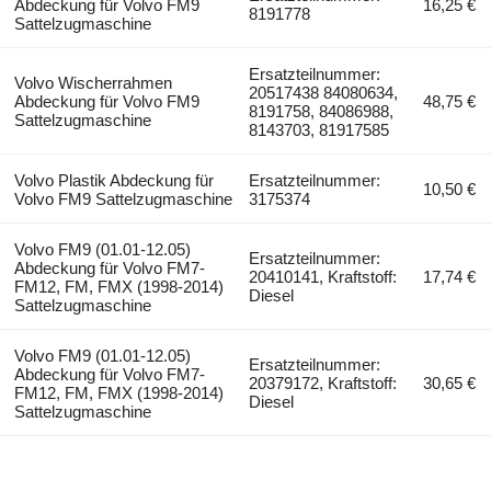
Abdeckung für Volvo FM9
16,25 €
8191778
Sattelzugmaschine
Ersatzteilnummer:
Volvo Wischerrahmen
20517438 84080634,
Abdeckung für Volvo FM9
48,75 €
8191758, 84086988,
Sattelzugmaschine
8143703, 81917585
Volvo Plastik Abdeckung für
Ersatzteilnummer:
10,50 €
Volvo FM9 Sattelzugmaschine
3175374
Volvo FM9 (01.01-12.05)
Ersatzteilnummer:
Abdeckung für Volvo FM7-
20410141, Kraftstoff:
17,74 €
FM12, FM, FMX (1998-2014)
Diesel
Sattelzugmaschine
Volvo FM9 (01.01-12.05)
Ersatzteilnummer:
Abdeckung für Volvo FM7-
20379172, Kraftstoff:
30,65 €
FM12, FM, FMX (1998-2014)
Diesel
Sattelzugmaschine