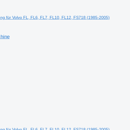
ng für Volvo FL, FL6, FL7, FL10, FL12, FS718 (1985-2005)
chine
ng für Volvo FL, FL6, FL7, FL10, FL12, FS718 (1985-2005)