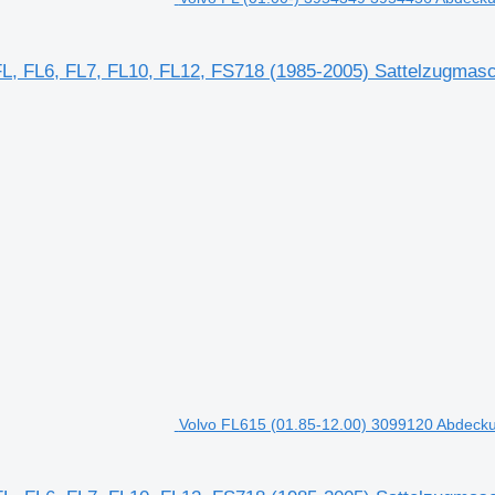
FL, FL6, FL7, FL10, FL12, FS718 (1985-2005) Sattelzugmas
Volvo FL615 (01.85-12.00) 3099120 Abdecku