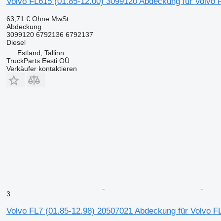
Volvo FL615 (01.85-12.00) 3099120 Abdeckung für Volvo 
63,71 €
Ohne MwSt.
Abdeckung
3099120 6792136 6792137
Diesel
Estland, Tallinn
TruckParts Eesti OÜ
Verkäufer kontaktieren
3
Volvo FL7 (01.85-12.98) 20507021 Abdeckung für Volvo F