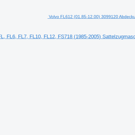
Volvo FL612 (01.85-12.00) 3099120 Abdecku
FL, FL6, FL7, FL10, FL12, FS718 (1985-2005) Sattelzugmas