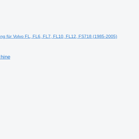
ng für Volvo FL, FL6, FL7, FL10, FL12, FS718 (1985-2005)
chine