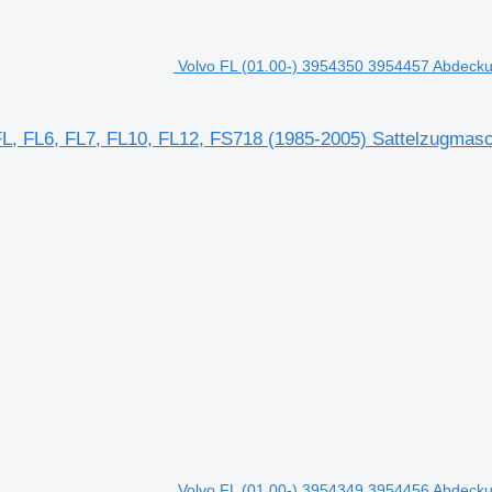
Volvo FL (01.00-) 3954350 3954457 Abdecku
FL, FL6, FL7, FL10, FL12, FS718 (1985-2005) Sattelzugmas
Volvo FL (01.00-) 3954349 3954456 Abdecku