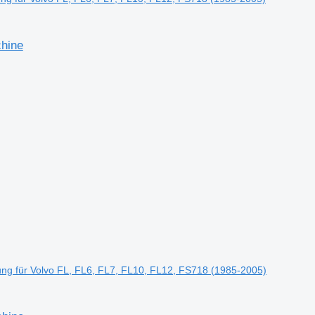
chine
ng für Volvo FL, FL6, FL7, FL10, FL12, FS718 (1985-2005)