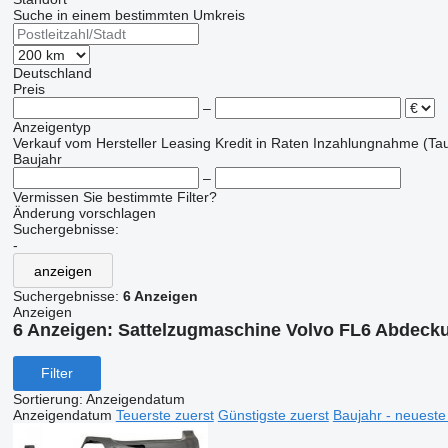
Suche in einem bestimmten Umkreis
Deutschland
Preis
–
Anzeigentyp
Verkauf
vom Hersteller
Leasing
Kredit
in Raten
Inzahlungnahme (Tau
Baujahr
–
Vermissen Sie bestimmte Filter?
Änderung vorschlagen
Suchergebnisse:
-
anzeigen
Suchergebnisse:
6 Anzeigen
Anzeigen
6 Anzeigen:
Sattelzugmaschine Volvo FL6 Abdeck
Filter
Sortierung
:
Anzeigendatum
Anzeigendatum
Teuerste zuerst
Günstigste zuerst
Baujahr - neueste