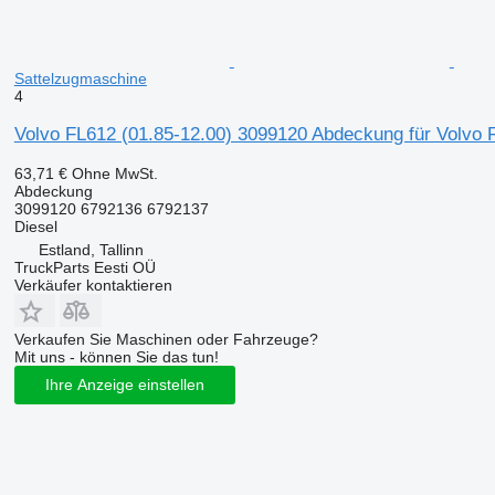
Sattelzugmaschine
4
Volvo FL612 (01.85-12.00) 3099120 Abdeckung für Volvo 
63,71 €
Ohne MwSt.
Abdeckung
3099120 6792136 6792137
Diesel
Estland, Tallinn
TruckParts Eesti OÜ
Verkäufer kontaktieren
Verkaufen Sie Maschinen oder Fahrzeuge?
Mit uns - können Sie das tun!
Ihre Anzeige einstellen