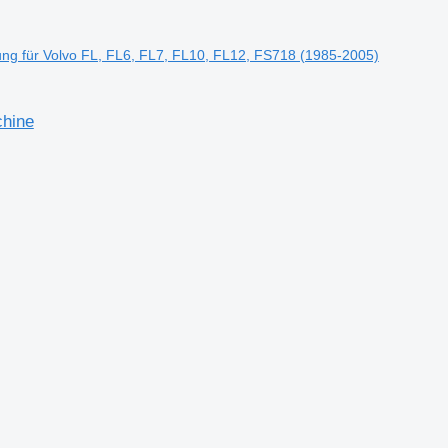
ng für Volvo FL, FL6, FL7, FL10, FL12, FS718 (1985-2005)
chine