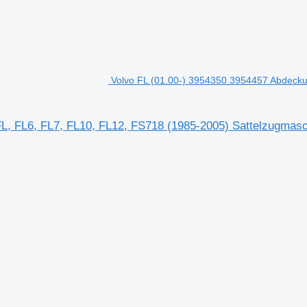
Volvo FL (01.00-) 3954350 3954457 Abdecku
FL, FL6, FL7, FL10, FL12, FS718 (1985-2005) Sattelzugmas