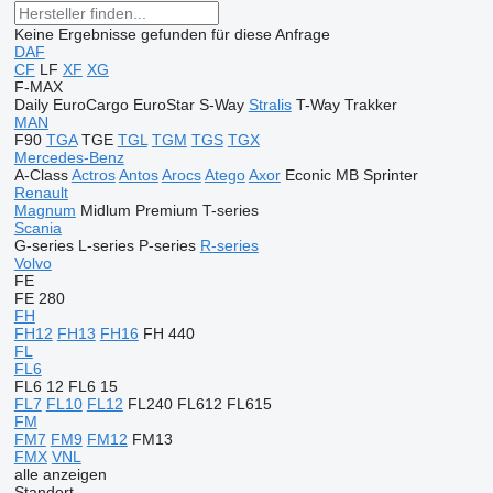
Keine Ergebnisse gefunden für diese Anfrage
DAF
CF
LF
XF
XG
F-MAX
Daily
EuroCargo
EuroStar
S-Way
Stralis
T-Way
Trakker
MAN
F90
TGA
TGE
TGL
TGM
TGS
TGX
Mercedes-Benz
A-Class
Actros
Antos
Arocs
Atego
Axor
Econic
MB
Sprinter
Renault
Magnum
Midlum
Premium
T-series
Scania
G-series
L-series
P-series
R-series
Volvo
FE
FE 280
FH
FH12
FH13
FH16
FH 440
FL
FL6
FL6 12
FL6 15
FL7
FL10
FL12
FL240
FL612
FL615
FM
FM7
FM9
FM12
FM13
FMX
VNL
alle anzeigen
Standort