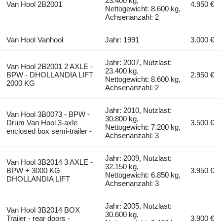
23.400 kg,
Van Hool 2B2001
4.950 €
Nettogewicht: 8.600 kg,
Achsenanzahl: 2
Van Hool Vanhool
Jahr: 1991
3.000 €
Jahr: 2007, Nutzlast:
Van Hool 2B2001 2 AXLE -
23.400 kg,
BPW - DHOLLANDIA LIFT
2.950 €
Nettogewicht: 8.600 kg,
2000 KG
Achsenanzahl: 2
Jahr: 2010, Nutzlast:
Van Hool 3B0073 - BPW -
30.800 kg,
Drum Van Hool 3-axle
3.500 €
Nettogewicht: 7.200 kg,
enclosed box semi-trailer -
Achsenanzahl: 3
Jahr: 2009, Nutzlast:
Van Hool 3B2014 3 AXLE -
32.150 kg,
BPW + 3000 KG
3.950 €
Nettogewicht: 6.850 kg,
DHOLLANDIA LIFT
Achsenanzahl: 3
Jahr: 2005, Nutzlast:
Van Hool 3B2014 BOX
30.600 kg,
Trailer - rear doors -
3.900 €