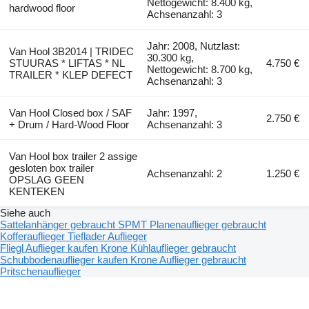
Nettogewicht: 8.400 kg,
hardwood floor
Achsenanzahl: 3
Jahr: 2008, Nutzlast:
Van Hool 3B2014 | TRIDEC
30.300 kg,
STUURAS * LIFTAS * NL
4.750 €
Nettogewicht: 8.700 kg,
TRAILER * KLEP DEFECT
Achsenanzahl: 3
Van Hool Closed box / SAF
Jahr: 1997,
2.750 €
+ Drum / Hard-Wood Floor
Achsenanzahl: 3
Van Hool box trailer 2 assige
gesloten box trailer
Achsenanzahl: 2
1.250 €
OPSLAG GEEN
KENTEKEN
Siehe auch
Sattelanhänger gebraucht
SPMT
Planenauflieger gebraucht
Kofferauflieger
Tieflader Auflieger
Fliegl Auflieger kaufen
Krone Kühlauflieger gebraucht
Schubbodenauflieger kaufen
Krone Auflieger gebraucht
Pritschenauflieger