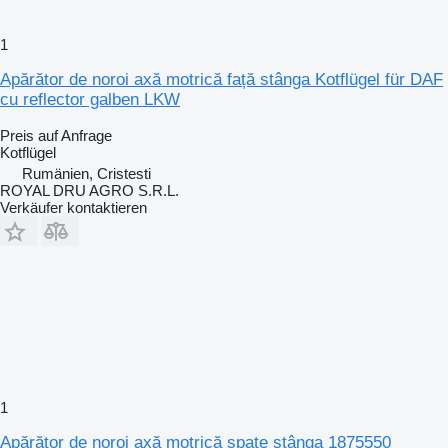
1
Apărător de noroi axă motrică față stânga Kotflügel für DAF
cu reflector galben LKW
Preis auf Anfrage
Kotflügel
Rumänien, Cristesti
ROYAL DRU AGRO S.R.L.
Verkäufer kontaktieren
1
Apărător de noroi axă motrică spate stânga 1875550