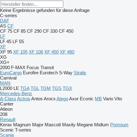
Keine Ergebnisse gefunden für diese Anfrage
C-series
DAF
AS
CF
CF 75
CF 85
CF 290
CF 330
CF 450
LF
LF 45
LF 55
XF
XF 95
XF 105
XF 106
XF 450
XF 480
XG
XG+
2000
F-MAX
Focus
Transit
EuroCargo
Eurofire
Eurotech
S-Way
Stralis
Carnival
MAN
L2000
LE
TGA
TGL
TGM
TGS
TGX
Mercedes-Benz
A-Class
Actros
Antos
Arocs
Atego
Axor
Econic
MB
Vario
Vito
Canter
Atleon
208
Renault
Kerax
Magnum
Major
Mascott
Maxity
Megane
Midlum
Premium
Scenic
T-series
Scania