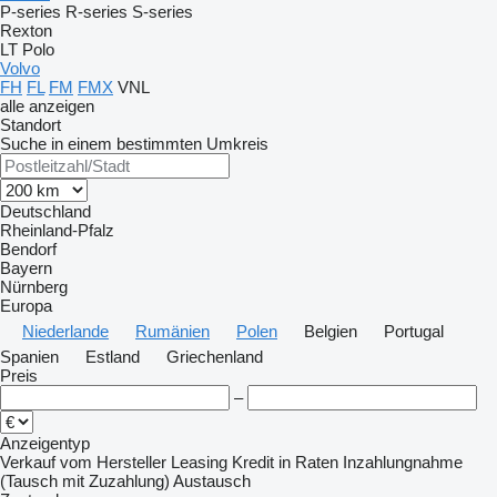
P-series
R-series
S-series
Rexton
LT
Polo
Volvo
FH
FL
FM
FMX
VNL
alle anzeigen
Standort
Suche in einem bestimmten Umkreis
Deutschland
Rheinland-Pfalz
Bendorf
Bayern
Nürnberg
Europa
Niederlande
Rumänien
Polen
Belgien
Portugal
Spanien
Estland
Griechenland
Preis
–
Anzeigentyp
Verkauf
vom Hersteller
Leasing
Kredit
in Raten
Inzahlungnahme
(Tausch mit Zuzahlung)
Austausch