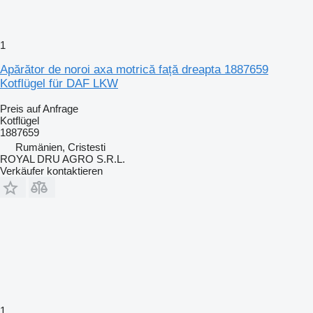
1
Apărător de noroi axa motrică față dreapta 1887659
Kotflügel für DAF LKW
Preis auf Anfrage
Kotflügel
1887659
Rumänien, Cristesti
ROYAL DRU AGRO S.R.L.
Verkäufer kontaktieren
1