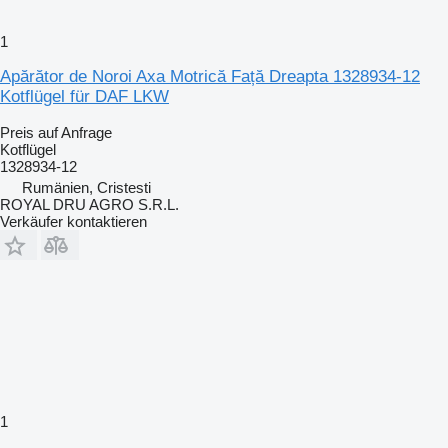
1
Apărător de Noroi Axa Motrică Față Dreapta 1328934-12
Kotflügel für DAF LKW
Preis auf Anfrage
Kotflügel
1328934-12
Rumänien, Cristesti
ROYAL DRU AGRO S.R.L.
Verkäufer kontaktieren
1