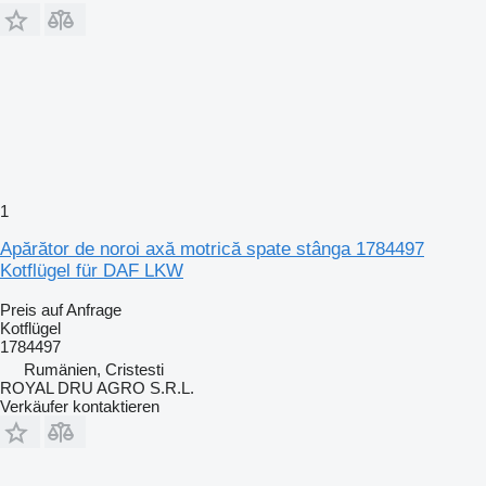
1
Apărător de noroi axă motrică spate stânga 1784497
Kotflügel für DAF LKW
Preis auf Anfrage
Kotflügel
1784497
Rumänien, Cristesti
ROYAL DRU AGRO S.R.L.
Verkäufer kontaktieren