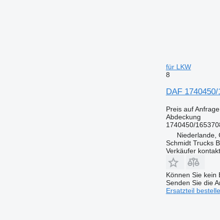
für LKW
8
DAF 1740450/
Preis auf Anfrage
Abdeckung
1740450/165370
Niederlande,
Schmidt Trucks B
Verkäufer kontak
Können Sie kein E
Senden Sie die An
Ersatzteil bestell