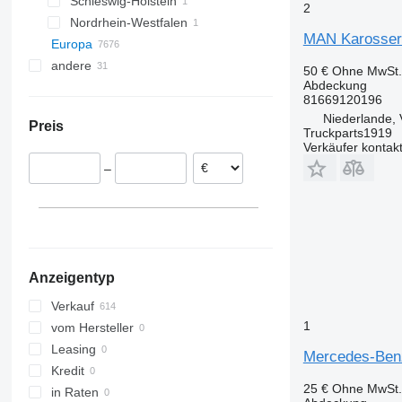
Schleswig-Holstein
Bendorf
2
Nordrhein-Westfalen
Kiel
MAN Karosseri
Europa
Aachen
andere
Rumänien
50 €
Ohne MwSt.
Abdeckung
Estland
Ukraine
81669120196
Polen
Niederlande, 
Preis
Portugal
Truckparts1919
Verkäufer kontak
Niederlande
–
Oss
Griechenland
Groesbeek
Litauen
Veghel
Dänemark
alle anzeigen
Vuren
Oirschot
Anzeigentyp
Hoensbroek
Druten
Verkauf
Kloosterzande
1
vom Hersteller
alle anzeigen
Leasing
Mercedes-Benz
Kredit
25 €
Ohne MwSt.
in Raten