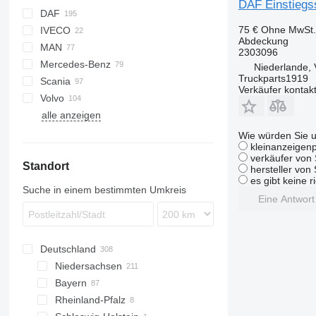
DAF Einstiegs
DAF
75 €
Ohne MwSt.
IVECO
CF
Abdeckung
MAN
LF
S-Way
2303096
Mercedes-Benz
XD
Stralis
TGA
Niederlande, 
Truckparts1919
Scania
XF
TGL
A-Class
D-series
Verkäufer kontak
Volvo
XG
TGS
Actros
T-series
G-series
alle anzeigen
TGX
Arocs
R-series
FH
Atego
FM
Wie würden Sie u
kleinanzeigenp
MB
FMX
verkäufer von 
Standort
hersteller von
es gibt keine r
Suche in einem bestimmten Umkreis
Eine Antwor
Deutschland
Niedersachsen
Bayern
Osnabrück
Rheinland-Pfalz
Oldenburg
Nürnberg