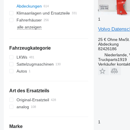
Abdeckungen
Klimaanlagen und Ersatzteile
1
Fahrerhäuser
Autoklimaanlagen
alle anzeigen
Klimakompressoren
Seitenscheiben
Volvo Datensch
Klimaleitungen
Windschutzscheiben
25 €
Ohne MwSt.
Klimakondensatoren
Panoramadächer
Abdeckung
Fahrzeugkategorie
Klimatrockner
82426186
sonstige Teile für Klimaanlagen
Niederlande, 
LKWs
Truckparts1919
Sattelzugmaschinen
Verkäufer kontak
Autos
Art des Ersatzteils
Original-Ersatzteil
analog
1
Marke