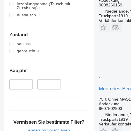
Abdeckung
Inzahlungnahme (Tausch mit
9608260159
Zuzahlung)
Niederlande, 
Austausch
Truckparts1919
Verkäufer kontak
Zustand
neu
gebraucht
Baujahr
1
–
Mercedes-Ben
75 €
Ohne MwSt.
Abdeckung
9607502903
Niederlande, 
Truckparts1919
Vermissen Sie bestimmte Filter?
Verkäufer kontak
Änderung vorschlagen