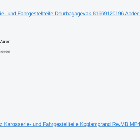
e- und Fahrgestellteile Deurbagagevak 81669120196 Abde
Vuren
tieren
 Karosserie- und Fahrgestellteile Koplamprand Re.MB MP