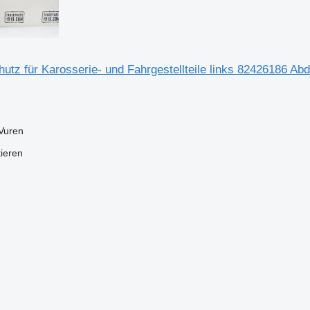
utz für Karosserie- und Fahrgestellteile links 82426186 A
Vuren
tieren