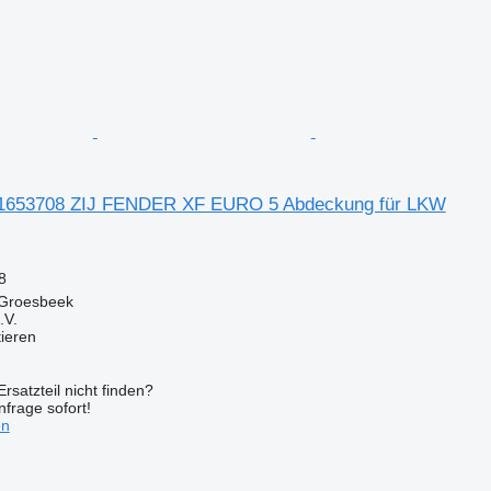
1653708 ZIJ FENDER XF EURO 5 Abdeckung für LKW
8
 Groesbeek
.V.
tieren
rsatzteil nicht finden?
frage sofort!
en