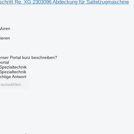
schritt Re. XG 2303096 Abdeckung für Sattelzugmaschine
Vuren
tieren
nser Portal kurz beschreiben?
ortal
Spezialtechnik
 Spezialtechnik
ichtige Antwort
t auswählen