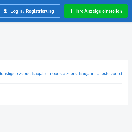
Login / Registrierung
Ihre Anzeige einstellen
ünstigste zuerst
Baujahr - neueste zuerst
Baujahr - älteste zuerst