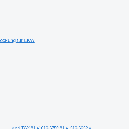
ckung für LKW
MAN TGX 81.41610-6750 81.41610-6662 //