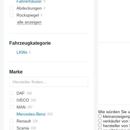
Fahrerhäuser
Abdeckungen
Rückspiegel
alle anzeigen
Fahrzeugkategorie
LKWs
Marke
DAF
HD
Jumper
IVECO
CF
AC
Cargo
MAN
LF
F-MAX
Daily
NPR
KMK
LTM
Wie würden Sie u
Mercedes-Benz
XB
EuroCargo
NQR
A-series
kleinanzeigenp
Renault
XD
EuroStar
F90
A-Class
Canter
Canter
Atleon
verkäufer von 
hersteller von
Scania
XF
Eurotech
L2000
Actros
Cabstar
D-series