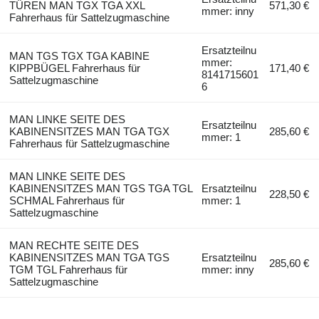
TÜREN MAN TGX TGA XXL
571,30 €
mmer: inny
Fahrerhaus für Sattelzugmaschine
Ersatzteilnu
MAN TGS TGX TGA KABINE
mmer:
KIPPBÜGEL Fahrerhaus für
171,40 €
8141715601
Sattelzugmaschine
6
MAN LINKE SEITE DES
Ersatzteilnu
KABINENSITZES MAN TGA TGX
285,60 €
mmer: 1
Fahrerhaus für Sattelzugmaschine
MAN LINKE SEITE DES
KABINENSITZES MAN TGS TGA TGL
Ersatzteilnu
228,50 €
SCHMAL Fahrerhaus für
mmer: 1
Sattelzugmaschine
MAN RECHTE SEITE DES
KABINENSITZES MAN TGA TGS
Ersatzteilnu
285,60 €
TGM TGL Fahrerhaus für
mmer: inny
Sattelzugmaschine