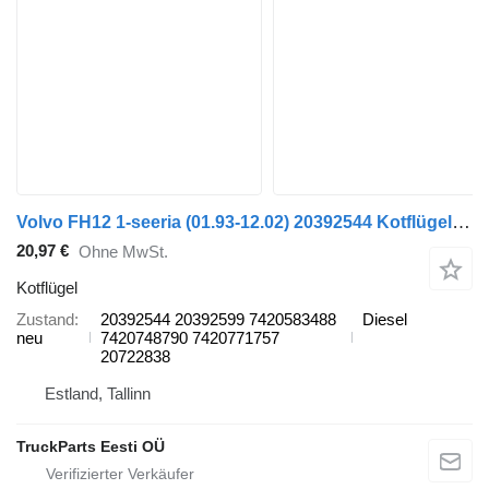
Volvo FH12 1-seeria (01.93-12.02) 20392544 Kotflügel für Volvo FH12, FH16, NH12, FH, VNL780 (1993-2014) LKW
20,97 €
Ohne MwSt.
Kotflügel
Zustand
20392544 20392599 7420583488
Diesel
neu
7420748790 7420771757
20722838
Estland, Tallinn
TruckParts Eesti OÜ