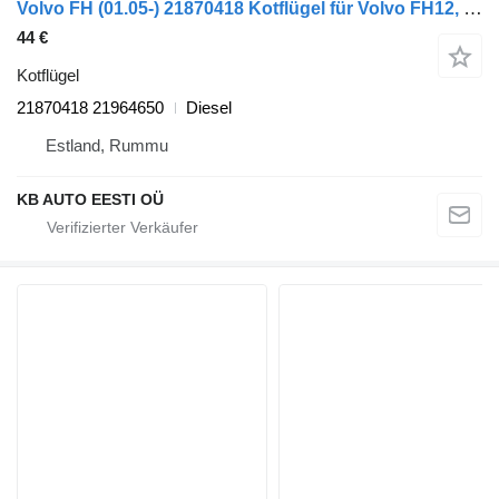
Volvo FH (01.05-) 21870418 Kotflügel für Volvo FH12, FH16, NH12, FH, VNL780 (1993-2014) LKW
44 €
Kotflügel
21870418 21964650
Diesel
Estland, Rummu
KB AUTO EESTI OÜ