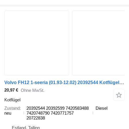
Volvo FH12 1-seeria (01.93-12.02) 20392544 Kotflügel für Volvo FH12, FH16, NH12, FH, VNL780 (1993-2014) LKW
20,97 €
Ohne MwSt.
Kotflügel
Zustand
20392544 20392599 7420583488
Diesel
neu
7420748790 7420771757
20722838
Estland, Tallinn