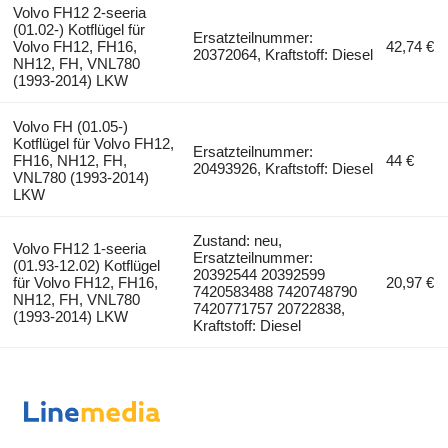
Volvo FH12 2-seeria
(01.02-) Kotflügel für
Ersatzteilnummer:
Volvo FH12, FH16,
42,74 €
20372064, Kraftstoff: Diesel
NH12, FH, VNL780
(1993-2014) LKW
Volvo FH (01.05-)
Kotflügel für Volvo FH12,
Ersatzteilnummer:
FH16, NH12, FH,
44 €
20493926, Kraftstoff: Diesel
VNL780 (1993-2014)
LKW
Zustand: neu,
Volvo FH12 1-seeria
Ersatzteilnummer:
(01.93-12.02) Kotflügel
20392544 20392599
für Volvo FH12, FH16,
20,97 €
7420583488 7420748790
NH12, FH, VNL780
7420771757 20722838,
(1993-2014) LKW
Kraftstoff: Diesel