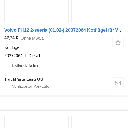
Volvo FH12 2-seeria (01.02-) 20372064 Kotflügel für Volvo FH12, FH16, NH12, FH, VNL780 (1993-2014) LKW
42,74 €
Ohne MwSt.
Kotflügel
20372064
Diesel
Estland, Tallinn
TruckParts Eesti OÜ