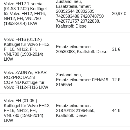
Zustand: neu,
Volvo FH12 1-seeria
Ersatzteilnummer:
(01.93-12.02) Kotflügel
20392544 20392599
für Volvo FH12, FH16,
20,97 €
7420583488 7420748790
NH12, FH, VNL780
7420771757 20722838,
(1993-2014) LKW
Kraftstoff: Diesel
Volvo FH16 (01.12-)
Kotflügel für Volvo FH12,
Ersatzteilnummer:
FH16, NH12, FH,
31 €
20530083, Kraftstoff: Diesel
VNL780 (1993-2014)
LKW
Volvo ZADNYe, REAR
Zustand: neu,
ROZPRODAZh!
Ersatzteilnummer: 0FH/519
12 €
COVIND Kotflügel für
8156554
Volvo FH12-FH16 LKW
Volvo FH (01.05-)
Kotflügel für Volvo FH12,
Ersatzteilnummer:
FH16, NH12, FH,
21870418 21964650,
44 €
VNL780 (1993-2014)
Kraftstoff: Diesel
LKW