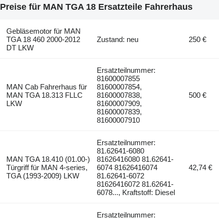
Preise für MAN TGA 18 Ersatzteile Fahrerhaus
Gebläsemotor für MAN
TGA 18 460 2000-2012
Zustand: neu
250 €
DT LKW
Ersatzteilnummer:
81600007855
MAN Cab Fahrerhaus für
81600007854,
MAN TGA 18.313 FLLC
81600007838,
500 €
LKW
81600007909,
81600007839,
81600007910
Ersatzteilnummer:
81.62641-6080
MAN TGA 18.410 (01.00-)
81626416080 81.62641-
Türgriff für MAN 4-series,
6074 81626416074
42,74 €
TGA (1993-2009) LKW
81.62641-6072
81626416072 81.62641-
6078..., Kraftstoff: Diesel
Ersatzteilnummer: