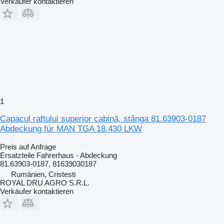
Verkäufer kontaktieren
1
Capacul raftului superior cabină, stânga 81.63903-0187
Abdeckung für MAN TGA 18.430 LKW
Preis auf Anfrage
Ersatzteile Fahrerhaus - Abdeckung
81.63903-0187, 81639030187
Rumänien, Cristesti
ROYAL DRU AGRO S.R.L.
Verkäufer kontaktieren