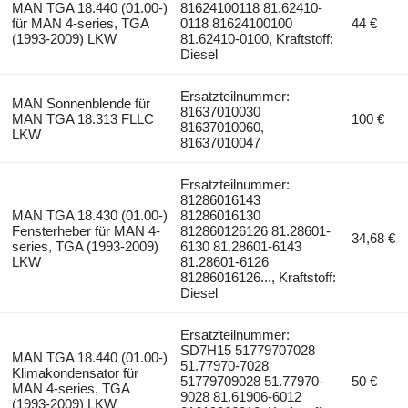
MAN TGA 18.440 (01.00-)
81624100118 81.62410-
für MAN 4-series, TGA
0118 81624100100
44 €
(1993-2009) LKW
81.62410-0100, Kraftstoff:
Diesel
Ersatzteilnummer:
MAN Sonnenblende für
81637010030
MAN TGA 18.313 FLLC
100 €
81637010060,
LKW
81637010047
Ersatzteilnummer:
81286016143
MAN TGA 18.430 (01.00-)
81286016130
Fensterheber für MAN 4-
812860126126 81.28601-
34,68 €
series, TGA (1993-2009)
6130 81.28601-6143
LKW
81.28601-6126
81286016126..., Kraftstoff:
Diesel
Ersatzteilnummer:
SD7H15 51779707028
MAN TGA 18.440 (01.00-)
51.77970-7028
Klimakondensator für
51779709028 51.77970-
50 €
MAN 4-series, TGA
9028 81.61906-6012
(1993-2009) LKW