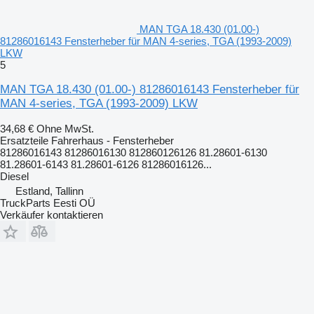
MAN TGA 18.430 (01.00-)
81286016143 Fensterheber für MAN 4-series, TGA (1993-2009)
LKW
5
MAN TGA 18.430 (01.00-) 81286016143 Fensterheber für
MAN 4-series, TGA (1993-2009) LKW
34,68 €
Ohne MwSt.
Ersatzteile Fahrerhaus - Fensterheber
81286016143 81286016130 812860126126 81.28601-6130
81.28601-6143 81.28601-6126 81286016126...
Diesel
Estland, Tallinn
TruckParts Eesti OÜ
Verkäufer kontaktieren