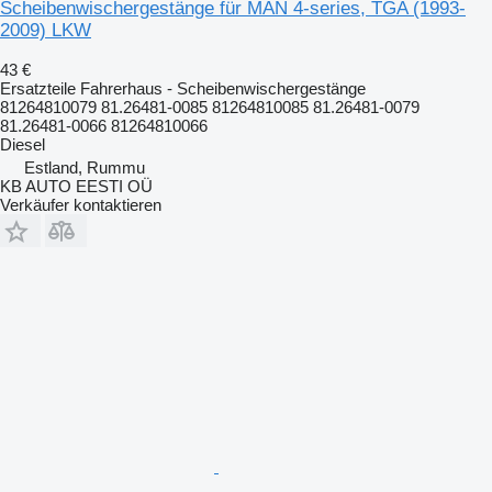
Scheibenwischergestänge für MAN 4-series, TGA (1993-
2009) LKW
43 €
Ersatzteile Fahrerhaus - Scheibenwischergestänge
81264810079 81.26481-0085 81264810085 81.26481-0079
81.26481-0066 81264810066
Diesel
Estland, Rummu
KB AUTO EESTI OÜ
Verkäufer kontaktieren