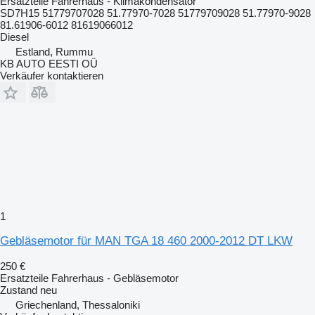
Ersatzteile Fahrerhaus - Klimakondensator
SD7H15 51779707028 51.77970-7028 51779709028 51.77970-9028
81.61906-6012 81619066012
Diesel
Estland, Rummu
KB AUTO EESTI OÜ
Verkäufer kontaktieren
1
Gebläsemotor für MAN TGA 18 460 2000-2012 DT LKW
250 €
Ersatzteile Fahrerhaus - Gebläsemotor
Zustand
neu
Griechenland, Thessaloniki